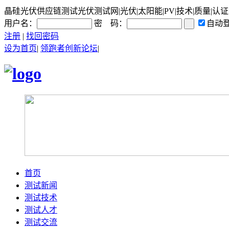
晶硅光伏供应链测试光伏测试网|光伏|太阳能|PV|技术|质量|认证
用户名：
密 码：
自动
注册
|
找回密码
设为首页
|
领跑者创新论坛
|
首页
测试新闻
测试技术
测试人才
测试交流