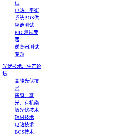
试
电站、平衡
系统BOS供
应链测试
PID 测试专
题
逆变器测试
专题
光伏技术、生产论
坛
晶硅光伏技
术
薄膜、聚
光、有机染
敏光伏技术
辅材技术
电站技术
BOS技术