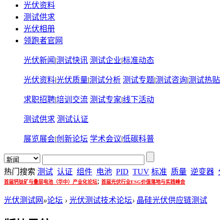
光伏资料
测试供求
光伏相册
领跑者官网
光伏新闻
|
测试快讯
测试企业
|
标准动态
光伏资料
|
光伏质量
|
测试分析
测试专题
|
测试咨询
|
测试热贴
求职招聘
|
培训交流
测试专家
|
线下活动
测试供求
测试认证
展览展会
|
创新论坛
学术会议
|
低碳科普
热门搜索
测试
认证
组件
电池
PID
TUV
标准
质量
逆变器
;
首届钙钛矿与叠层电池（华中）产业化论坛
首届光伏行业ESG价值落地与实践峰会
光伏测试网
»
论坛
›
光伏测试技术论坛
›
晶硅光伏供应链测试