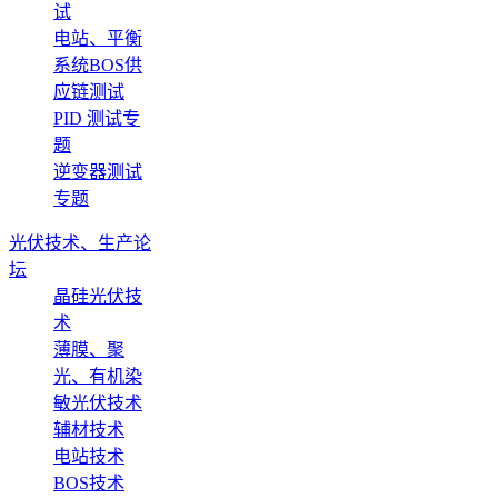
试
电站、平衡
系统BOS供
应链测试
PID 测试专
题
逆变器测试
专题
光伏技术、生产论
坛
晶硅光伏技
术
薄膜、聚
光、有机染
敏光伏技术
辅材技术
电站技术
BOS技术