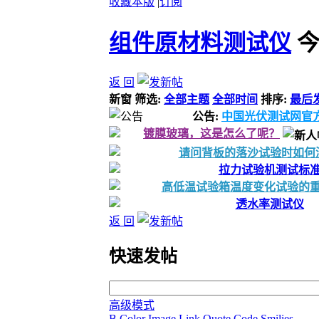
收藏本版
|
订阅
组件原材料测试仪
今
返 回
新窗
筛选:
全部主题
全部时间
排序:
最后
公告:
中国光伏测试网官
镀膜玻璃，这是怎么了呢？
请问背板的落沙试验时如何
拉力试验机测试标
高低温试验箱温度变化试验的
透水率测试仪
返 回
快速发帖
高级模式
B
Color
Image
Link
Quote
Code
Smilies