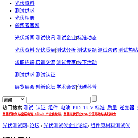
光伏资料
测试供求
光伏相册
领跑者官网
光伏新闻
|
测试快讯
测试企业
|
标准动态
光伏资料
|
光伏质量
|
测试分析
测试专题
|
测试咨询
|
测试热贴
求职招聘
|
培训交流
测试专家
|
线下活动
测试供求
测试认证
展览展会
|
创新论坛
学术会议
|
低碳科普
热门搜索
测试
认证
组件
电池
PID
TUV
标准
质量
逆变器
;
首届钙钛矿与叠层电池（华中）产业化论坛
首届光伏行业ESG价值落地与实践峰会
光伏测试网
»
论坛
›
光伏测试仪企业论坛
›
组件原材料测试仪