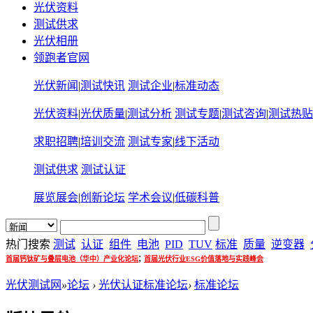
光伏资料
测试供求
光伏相册
领跑者官网
光伏新闻
|
测试快讯
测试企业
|
标准动态
光伏资料
|
光伏质量
|
测试分析
测试专题
|
测试咨询
|
测试热贴
求职招聘
|
培训交流
测试专家
|
线下活动
测试供求
测试认证
展览展会
|
创新论坛
学术会议
|
低碳科普
热门搜索
测试
认证
组件
电池
PID
TUV
标准
质量
逆变器
;
首届钙钛矿与叠层电池（华中）产业化论坛
首届光伏行业ESG价值落地与实践峰会
光伏测试网
»
论坛
›
光伏认证标准论坛
›
标准论坛