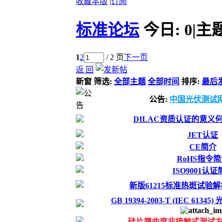
收藏本版
|
订阅
标准论坛
今日:
0
|
主
1
2
/ 2 页
下一页
返 回
新窗
筛选:
全部主题
全部时间
排序:
最后
公告:
中国光伏测试
DILAC资质认证的意义
JET认证
CE简介
RoHS指令
ISO9001认
新版61215标准热斑试验解
GB 19394-2003-T (IEC 613
硅片翘曲度非接触式测试