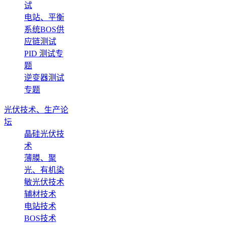
试
电站、平衡
系统BOS供
应链测试
PID 测试专
题
逆变器测试
专题
光伏技术、生产论
坛
晶硅光伏技
术
薄膜、聚
光、有机染
敏光伏技术
辅材技术
电站技术
BOS技术