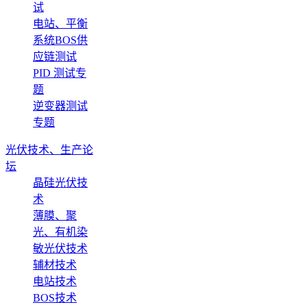
试
电站、平衡
系统BOS供
应链测试
PID 测试专
题
逆变器测试
专题
光伏技术、生产论
坛
晶硅光伏技
术
薄膜、聚
光、有机染
敏光伏技术
辅材技术
电站技术
BOS技术