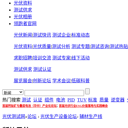
光伏资料
测试供求
光伏相册
领跑者官网
光伏新闻
|
测试快讯
测试企业
|
标准动态
光伏资料
|
光伏质量
|
测试分析
测试专题
|
测试咨询
|
测试热贴
求职招聘
|
培训交流
测试专家
|
线下活动
测试供求
测试认证
展览展会
|
创新论坛
学术会议
|
低碳科普
热门搜索
测试
认证
组件
电池
PID
TUV
标准
质量
逆变器
;
首届钙钛矿与叠层电池（华中）产业化论坛
首届光伏行业ESG价值落地与实践峰会
光伏测试网
»
论坛
›
光伏生产设备论坛
›
辅材生产线