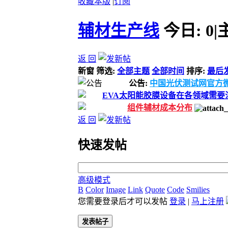
收藏本版
|
订阅
辅材生产线
今日:
0
|
返 回
新窗
筛选:
全部主题
全部时间
排序:
最后
公告:
中国光伏测试网官方
EVA太阳能胶膜设备在各领域需要
组件辅材成本分布
返 回
快速发帖
高级模式
B
Color
Image
Link
Quote
Code
Smilies
您需要登录后才可以发帖
登录
|
马上注册
发表帖子