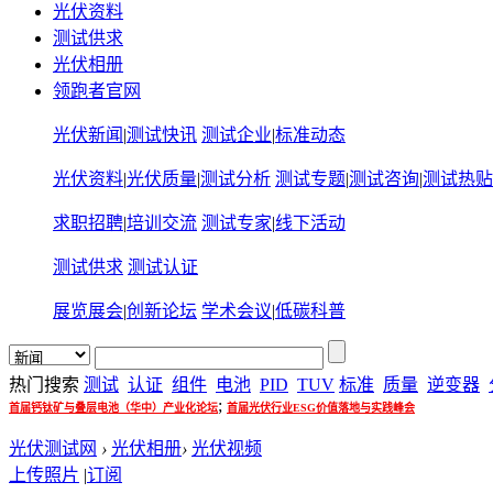
光伏资料
测试供求
光伏相册
领跑者官网
光伏新闻
|
测试快讯
测试企业
|
标准动态
光伏资料
|
光伏质量
|
测试分析
测试专题
|
测试咨询
|
测试热贴
求职招聘
|
培训交流
测试专家
|
线下活动
测试供求
测试认证
展览展会
|
创新论坛
学术会议
|
低碳科普
热门搜索
测试
认证
组件
电池
PID
TUV
标准
质量
逆变器
;
首届钙钛矿与叠层电池（华中）产业化论坛
首届光伏行业ESG价值落地与实践峰会
光伏测试网
›
光伏相册
›
光伏视频
上传照片
|
订阅