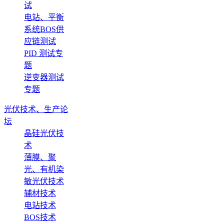
试
电站、平衡
系统BOS供
应链测试
PID 测试专
题
逆变器测试
专题
光伏技术、生产论
坛
晶硅光伏技
术
薄膜、聚
光、有机染
敏光伏技术
辅材技术
电站技术
BOS技术