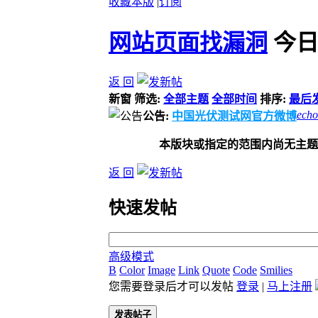
收藏本版
|
订阅
网站页面找漏洞
今日
返 回
新窗
筛选:
全部主题
全部时间
排序:
最后
echo
公告:
中国光伏测试网官方微博
本版块或指定的范围内尚无主题
返 回
快速发帖
高级模式
B
Color
Image
Link
Quote
Code
Smilies
您需要登录后才可以发帖
登录
|
马上注册
发表帖子