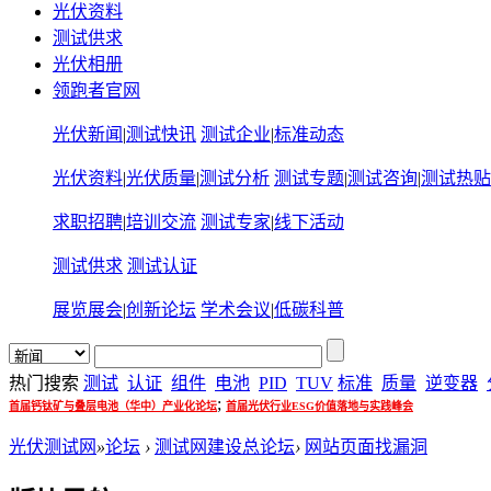
光伏资料
测试供求
光伏相册
领跑者官网
光伏新闻
|
测试快讯
测试企业
|
标准动态
光伏资料
|
光伏质量
|
测试分析
测试专题
|
测试咨询
|
测试热贴
求职招聘
|
培训交流
测试专家
|
线下活动
测试供求
测试认证
展览展会
|
创新论坛
学术会议
|
低碳科普
热门搜索
测试
认证
组件
电池
PID
TUV
标准
质量
逆变器
;
首届钙钛矿与叠层电池（华中）产业化论坛
首届光伏行业ESG价值落地与实践峰会
光伏测试网
»
论坛
›
测试网建设总论坛
›
网站页面找漏洞