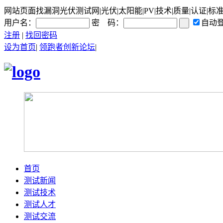
网站页面找漏洞光伏测试网|光伏|太阳能|PV|技术|质量|认证|标
用户名：
密 码：
自动
注册
|
找回密码
设为首页
|
领跑者创新论坛
|
首页
测试新闻
测试技术
测试人才
测试交流