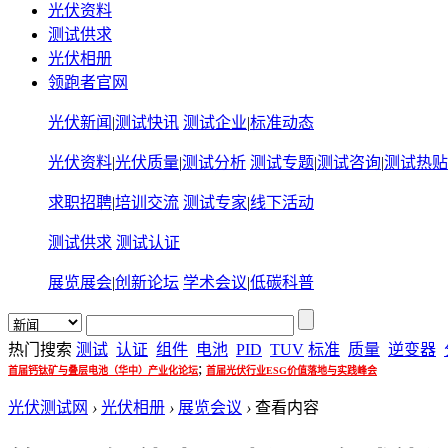
光伏资料
测试供求
光伏相册
领跑者官网
光伏新闻
|
测试快讯
测试企业
|
标准动态
光伏资料
|
光伏质量
|
测试分析
测试专题
|
测试咨询
|
测试热贴
求职招聘
|
培训交流
测试专家
|
线下活动
测试供求
测试认证
展览展会
|
创新论坛
学术会议
|
低碳科普
热门搜索
测试
认证
组件
电池
PID
TUV
标准
质量
逆变器
;
首届钙钛矿与叠层电池（华中）产业化论坛
首届光伏行业ESG价值落地与实践峰会
光伏测试网
›
光伏相册
›
展览会议
›
查看内容