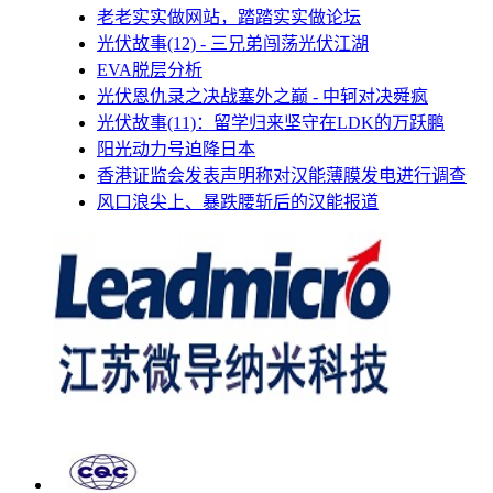
老老实实做网站，踏踏实实做论坛
光伏故事(12) - 三兄弟闯荡光伏江湖
EVA脱层分析
光伏恩仇录之决战塞外之巅 - 中轲对决舜疯
光伏故事(11)：留学归来坚守在LDK的万跃鹏
阳光动力号迫降日本
香港证监会发表声明称对汉能薄膜发电进行调查
风口浪尖上、暴跌腰斩后的汉能报道