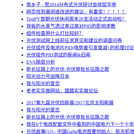
南乡子 - 贺2014分布式光伏研讨会徐锭华参
网页找到漏洞或改进的建议，有重奖！！！！！
TestPV首期光伏休闲周末沙龙活动正式启动啦！
背板的水蒸气透过率过高对PID的影响求教
组件检查用什么灯比较好？
光伏测试网上线前征求意见和建议的调查问卷
光伏组件及电池片PID(电势差引发衰减) 的机理讨论
光伏组件PID测试的新闻&旧闻
EVA脱层分析
新长征路上的光伏-光伏审批长征路之歌
阳光动力号迫降日本
我与阳光的爱恋
老老实实做网站，踏踏实实做论坛
2017第九届光伏四新展/2017北京太阳能展
我与阳光的爱恋
新长征路上的光伏-光伏审批长征路之歌
我在6个电改配套文件中看到的中国电力下一个十年
光伏故事(13) - 中国GaSa电池首要创始人：航天机