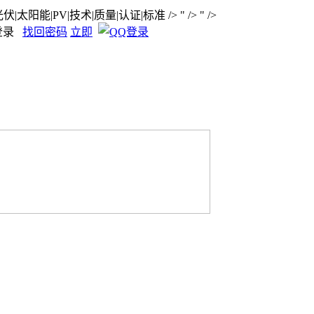
太阳能|PV|技术|质量|认证|标准
/>
" />
" />
登录
找回密码
立即