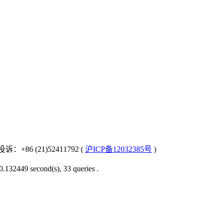
：+86 (21)52411792 (
沪ICP备12032385号
)
0.132449 second(s), 33 queries .