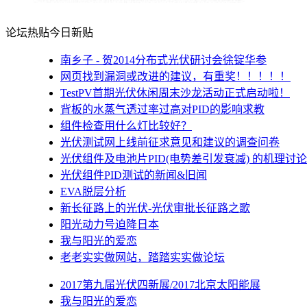
论坛热贴
今日新贴
南乡子 - 贺2014分布式光伏研讨会徐锭华参
网页找到漏洞或改进的建议，有重奖！！！！！
TestPV首期光伏休闲周末沙龙活动正式启动啦！
背板的水蒸气透过率过高对PID的影响求教
组件检查用什么灯比较好？
光伏测试网上线前征求意见和建议的调查问卷
光伏组件及电池片PID(电势差引发衰减) 的机理讨论
光伏组件PID测试的新闻&旧闻
EVA脱层分析
新长征路上的光伏-光伏审批长征路之歌
阳光动力号迫降日本
我与阳光的爱恋
老老实实做网站，踏踏实实做论坛
2017第九届光伏四新展/2017北京太阳能展
我与阳光的爱恋