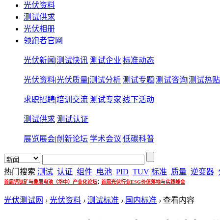
光伏资料
测试供求
光伏相册
领跑者官网
光伏新闻
|
测试快讯
测试企业
|
标准动态
光伏资料
|
光伏质量
|
测试分析
测试专题
|
测试咨询
|
测试热贴
求职招聘
|
培训交流
测试专家
|
线下活动
测试供求
测试认证
展览展会
|
创新论坛
学术会议
|
低碳科普
热门搜索
测试
认证
组件
电池
PID
TUV
标准
质量
逆变器
;
首届钙钛矿与叠层电池（华中）产业化论坛
首届光伏行业ESG价值落地与实践峰会
光伏测试网
›
光伏资料
›
测试标准
›
国内标准
›
查看内容