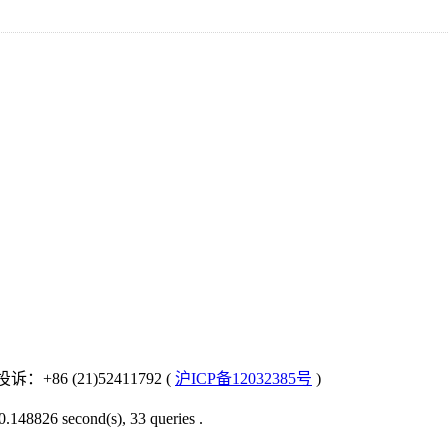
：+86 (21)52411792 (
沪ICP备12032385号
)
0.148826 second(s), 33 queries .