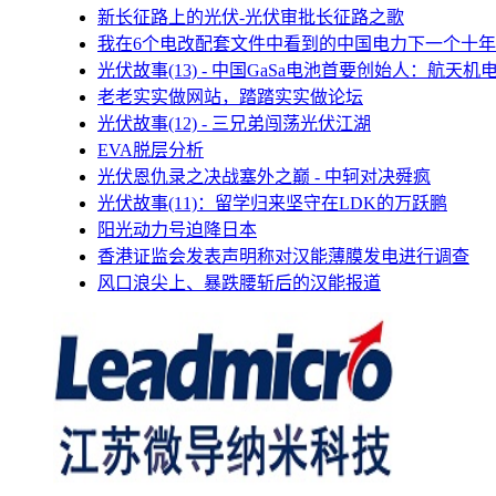
新长征路上的光伏-光伏审批长征路之歌
我在6个电改配套文件中看到的中国电力下一个十年
光伏故事(13) - 中国GaSa电池首要创始人：航天机
老老实实做网站，踏踏实实做论坛
光伏故事(12) - 三兄弟闯荡光伏江湖
EVA脱层分析
光伏恩仇录之决战塞外之巅 - 中轲对决舜疯
光伏故事(11)：留学归来坚守在LDK的万跃鹏
阳光动力号迫降日本
香港证监会发表声明称对汉能薄膜发电进行调查
风口浪尖上、暴跌腰斩后的汉能报道