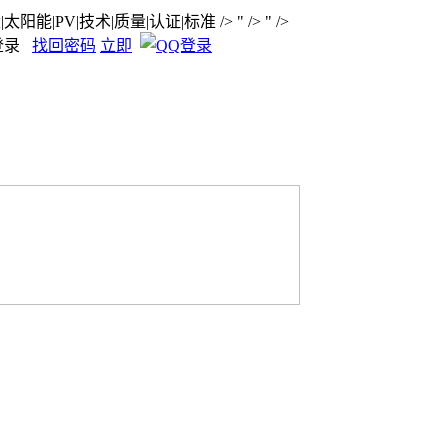
|太阳能|PV|技术|质量|认证|标准
/>
" />
" />
登录
找回密码
立即