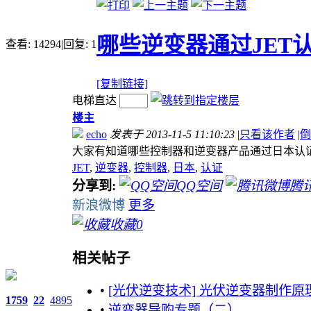
哪些逆变器通过JET
查看:
14294
|
回复:
1
[复制链接]
电梯直达
楼主
echo
发表于 2013-11-5 11:10:23
|
只看该作者
|
倒
大家有知道哪些控制器和逆变器产品通过日本认
JET
,
逆变器
,
控制器
,
日本
,
认证
分享到:
QQ空间
腾
新浪微博
更多
收藏
0
相关帖子
•
[光伏逆变技术] 光伏逆变器制作原
1759
22
4895
•
逆变器导购专题（二）