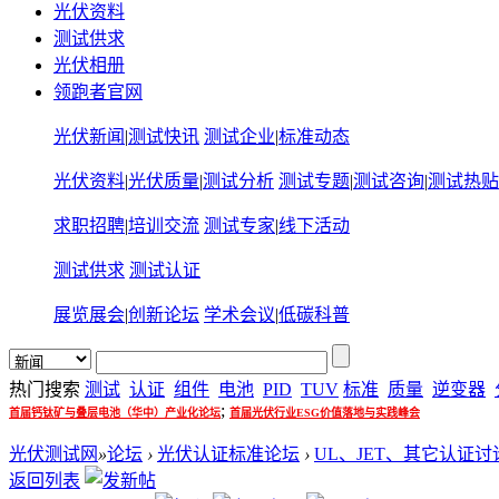
光伏资料
测试供求
光伏相册
领跑者官网
光伏新闻
|
测试快讯
测试企业
|
标准动态
光伏资料
|
光伏质量
|
测试分析
测试专题
|
测试咨询
|
测试热贴
求职招聘
|
培训交流
测试专家
|
线下活动
测试供求
测试认证
展览展会
|
创新论坛
学术会议
|
低碳科普
热门搜索
测试
认证
组件
电池
PID
TUV
标准
质量
逆变器
;
首届钙钛矿与叠层电池（华中）产业化论坛
首届光伏行业ESG价值落地与实践峰会
光伏测试网
»
论坛
›
光伏认证标准论坛
›
UL、JET、其它认证讨
返回列表