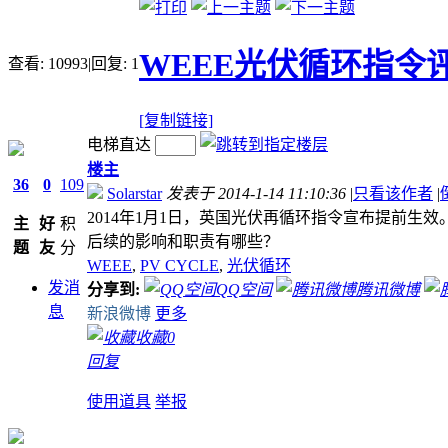
WEEE光伏循环指令
查看:
10993
|
回复:
1
[复制链接]
电梯直达
楼主
36
0
109
Solarstar
发表于 2014-1-14 11:10:36
|
只看该作者
|
2014年1月1日，英国光伏再循环指令宣布提前生
主
好
积
后续的影响和职责有哪些？
题
友
分
WEEE
,
PV CYCLE
,
光伏循环
发消
分享到:
QQ空间
腾讯微博
息
新浪微博
更多
收藏
0
回复
使用道具
举报