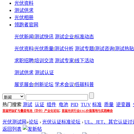
光伏资料
测试供求
光伏相册
领跑者官网
光伏新闻
|
测试快讯
测试企业
|
标准动态
光伏资料
|
光伏质量
|
测试分析
测试专题
|
测试咨询
|
测试热贴
求职招聘
|
培训交流
测试专家
|
线下活动
测试供求
测试认证
展览展会
|
创新论坛
学术会议
|
低碳科普
热门搜索
测试
认证
组件
电池
PID
TUV
标准
质量
逆变器
;
首届钙钛矿与叠层电池（华中）产业化论坛
首届光伏行业ESG价值落地与实践峰会
光伏测试网
»
论坛
›
光伏认证标准论坛
›
UL、JET、其它认证讨
返回列表