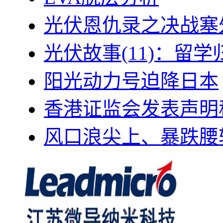
光伏恩仇录之决战塞外
光伏故事(11)：留
阳光动力号迫降日本
香港证监会发表声明
风口浪尖上、暴跌腰