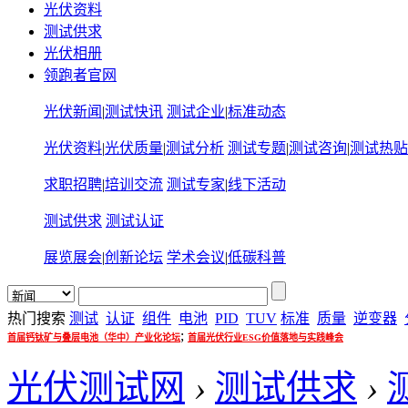
光伏资料
测试供求
光伏相册
领跑者官网
光伏新闻
|
测试快讯
测试企业
|
标准动态
光伏资料
|
光伏质量
|
测试分析
测试专题
|
测试咨询
|
测试热贴
求职招聘
|
培训交流
测试专家
|
线下活动
测试供求
测试认证
展览展会
|
创新论坛
学术会议
|
低碳科普
热门搜索
测试
认证
组件
电池
PID
TUV
标准
质量
逆变器
;
首届钙钛矿与叠层电池（华中）产业化论坛
首届光伏行业ESG价值落地与实践峰会
光伏测试网
›
测试供求
›