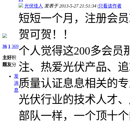
光伏佳人
发表于 2013-5-27 21:51:34
|
只看该作者
短短一个月，注册会员
贺可贺！！
36
1
369
个人觉得这200多会
主
好
积
注、热爱光伏产品、追
题
友
分
发
质量认证息息相关的专
消
息
光伏行业的技术人才、
部队一样，一个顶十个