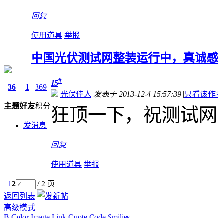
回复
使用道具
举报
中国光伏测试网整装运行中，真诚感
#
15
36
1
369
光伏佳人
发表于 2013-12-4 15:57:39
|
只看该作
主题
好友
积分
狂顶一下，祝测试网
发消息
回复
使用道具
举报
1
2
/ 2 页
返回列表
高级模式
B
Color
Image
Link
Quote
Code
Smilies