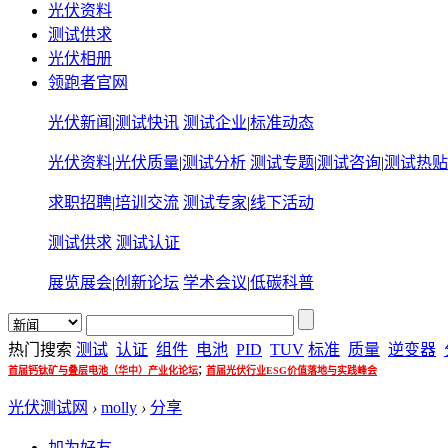
光伏资料
测试供求
光伏相册
领跑者官网
光伏新闻
|
测试快讯
测试企业
|
标准动态
光伏资料
|
光伏质量
|
测试分析
测试专题
|
测试咨询
|
测试热贴
求职招聘
|
培训交流
测试专家
|
线下活动
测试供求
测试认证
展览展会
|
创新论坛
学术会议
|
低碳科普
热门搜索
测试
认证
组件
电池
PID
TUV
标准
质量
逆变器
;
首届钙钛矿与叠层电池（华中）产业化论坛
首届光伏行业ESG价值落地与实践峰会
光伏测试网
›
molly
›
分享
加为好友