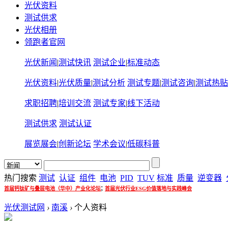
光伏资料
测试供求
光伏相册
领跑者官网
光伏新闻
|
测试快讯
测试企业
|
标准动态
光伏资料
|
光伏质量
|
测试分析
测试专题
|
测试咨询
|
测试热贴
求职招聘
|
培训交流
测试专家
|
线下活动
测试供求
测试认证
展览展会
|
创新论坛
学术会议
|
低碳科普
热门搜索
测试
认证
组件
电池
PID
TUV
标准
质量
逆变器
;
首届钙钛矿与叠层电池（华中）产业化论坛
首届光伏行业ESG价值落地与实践峰会
光伏测试网
›
南溪
›
个人资料