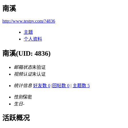
南溪
http://www.testpv.com/?4836
主题
个人资料
南溪
(UID: 4836)
邮箱状态
未验证
视频认证
未认证
统计信息
好友数 0
|
回帖数 0
|
主题数 5
性别
保密
生日
-
活跃概况