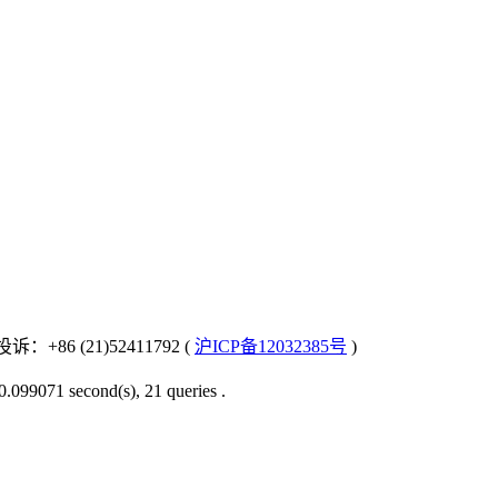
：+86 (21)52411792 (
沪ICP备12032385号
)
0.099071 second(s), 21 queries .