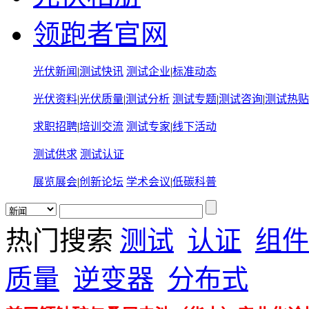
领跑者官网
光伏新闻
|
测试快讯
测试企业
|
标准动态
光伏资料
|
光伏质量
|
测试分析
测试专题
|
测试咨询
|
测试热贴
求职招聘
|
培训交流
测试专家
|
线下活动
测试供求
测试认证
展览展会
|
创新论坛
学术会议
|
低碳科普
热门搜索
测试
认证
组件
质量
逆变器
分布式