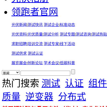
领跑者官网
光伏新闻
|
测试快讯
测试企业
|
标准动态
光伏资料
|
光伏质量
|
测试分析
测试专题
|
测试咨询
|
测试热贴
求职招聘
|
培训交流
测试专家
|
线下活动
测试供求
测试认证
展览展会
|
创新论坛
学术会议
|
低碳科普
热门搜索
测试
认证
组件
质量
逆变器
分布式