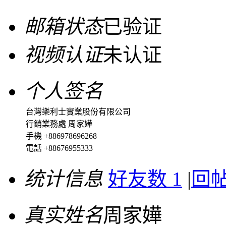
邮箱状态
已验证
视频认证
未认证
个人签名
台灣樂利士實業股份有限公司
行銷業務處 周家嬅
手機 +886978696268
電話 +88676955333
统计信息
好友数 1
|
回帖
真实姓名
周家嬅