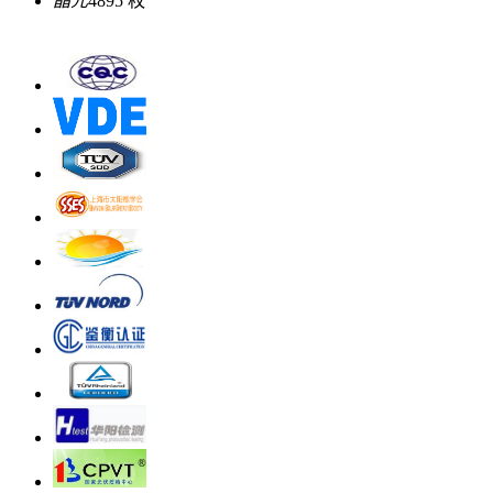
晶元
4895 枚