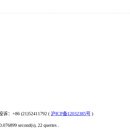
：+86 (21)52411792 (
沪ICP备12032385号
)
0.076899 second(s), 22 queries .