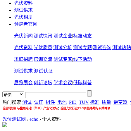
光伏资料
测试供求
光伏相册
领跑者官网
光伏新闻
|
测试快讯
测试企业
|
标准动态
光伏资料
|
光伏质量
|
测试分析
测试专题
|
测试咨询
|
测试热贴
求职招聘
|
培训交流
测试专家
|
线下活动
测试供求
测试认证
展览展会
|
创新论坛
学术会议
|
低碳科普
热门搜索
测试
认证
组件
电池
PID
TUV
标准
质量
逆变器
;
首届钙钛矿与叠层电池（华中）产业化论坛
首届光伏行业ESG价值落地与实践峰会
光伏测试网
›
echo
›
个人资料