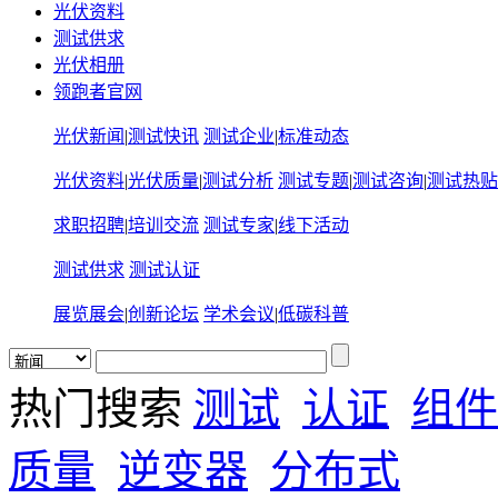
光伏资料
测试供求
光伏相册
领跑者官网
光伏新闻
|
测试快讯
测试企业
|
标准动态
光伏资料
|
光伏质量
|
测试分析
测试专题
|
测试咨询
|
测试热贴
求职招聘
|
培训交流
测试专家
|
线下活动
测试供求
测试认证
展览展会
|
创新论坛
学术会议
|
低碳科普
热门搜索
测试
认证
组件
质量
逆变器
分布式