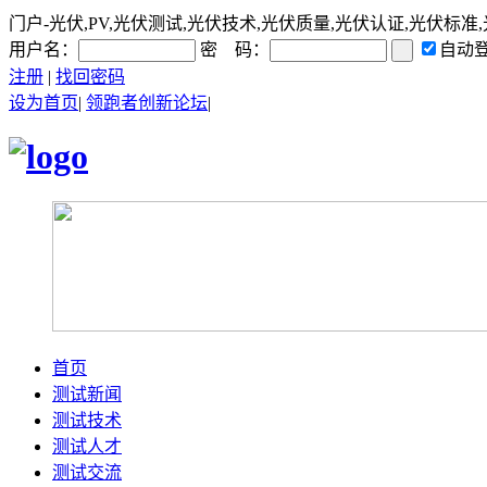
门户-光伏,PV,光伏测试,光伏技术,光伏质量,光伏认证,光伏标准
用户名：
密 码：
自动
注册
|
找回密码
设为首页
|
领跑者创新论坛
|
首页
测试新闻
测试技术
测试人才
测试交流