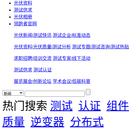
光伏资料
测试供求
光伏相册
领跑者官网
光伏新闻
|
测试快讯
测试企业
|
标准动态
光伏资料
|
光伏质量
|
测试分析
测试专题
|
测试咨询
|
测试热贴
求职招聘
|
培训交流
测试专家
|
线下活动
测试供求
测试认证
展览展会
|
创新论坛
学术会议
|
低碳科普
热门搜索
测试
认证
组件
质量
逆变器
分布式