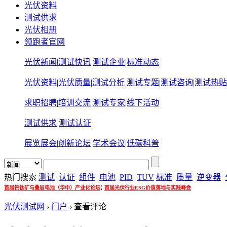
光伏资料
测试供求
光伏相册
领跑者官网
光伏新闻
|
测试快讯
测试企业
|
标准动态
光伏资料
|
光伏质量
|
测试分析
测试专题
|
测试咨询
|
测试热贴
求职招聘
|
培训交流
测试专家
|
线下活动
测试供求
测试认证
展览展会
|
创新论坛
学术会议
|
低碳科普
热门搜索
测试
认证
组件
电池
PID
TUV
标准
质量
逆变器
;
首届钙钛矿与叠层电池（华中）产业化论坛
首届光伏行业ESG价值落地与实践峰会
光伏测试网
›
门户
›
查看评论