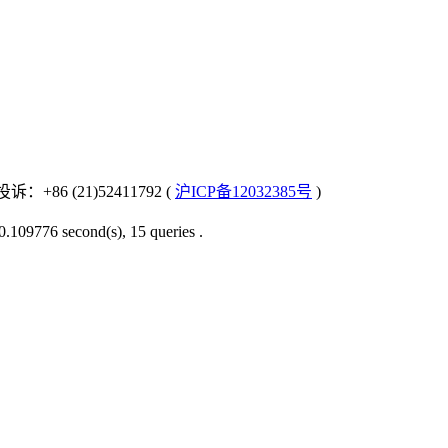
：+86 (21)52411792 (
沪ICP备12032385号
)
0.109776 second(s), 15 queries .