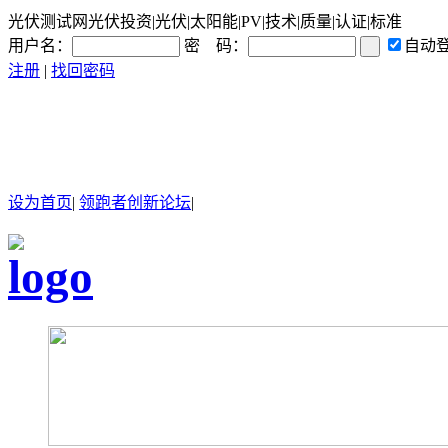
光伏测试网光伏投资|光伏|太阳能|PV|技术|质量|认证|标准
用户名：
密 码：
自动
注册
|
找回密码
设为首页
|
领跑者创新论坛
|