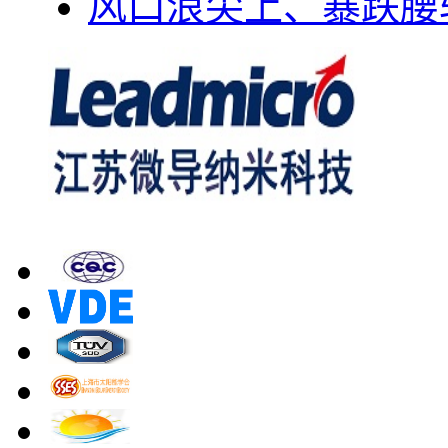
风口浪尖上、暴跌腰