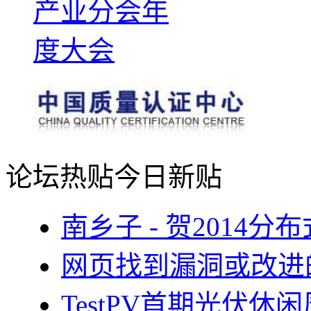
论坛热贴
今日新贴
南乡子 - 贺2014
网页找到漏洞或改进
TestPV首期光伏