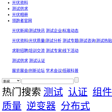
光伏资料
测试供求
光伏相册
领跑者官网
光伏新闻
|
测试快讯
测试企业
|
标准动态
光伏资料
|
光伏质量
|
测试分析
测试专题
|
测试咨询
|
测试热贴
求职招聘
|
培训交流
测试专家
|
线下活动
测试供求
测试认证
展览展会
|
创新论坛
学术会议
|
低碳科普
热门搜索
测试
认证
组件
质量
逆变器
分布式