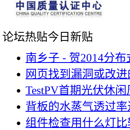
论坛热贴
今日新贴
南乡子 - 贺2014
网页找到漏洞或改进
TestPV首期光伏
背板的水蒸气透过率
组件检查用什么灯比