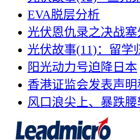
EVA脱层分析
光伏恩仇录之决战塞外
光伏故事(11)：留
阳光动力号迫降日本
香港证监会发表声明
风口浪尖上、暴跌腰