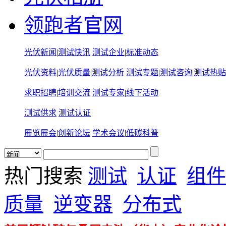
领跑者官网
光伏新闻
|
测试快讯
测试企业
|
标准动态
光伏资料
|
光伏质量
|
测试分析
测试专题
|
测试咨询
|
测试热贴
求职招聘
|
培训交流
测试专家
|
线下活动
测试供求
测试认证
展览展会
|
创新论坛
学术会议
|
低碳科普
热门搜索
测试
认证
组件
质量
逆变器
分布式