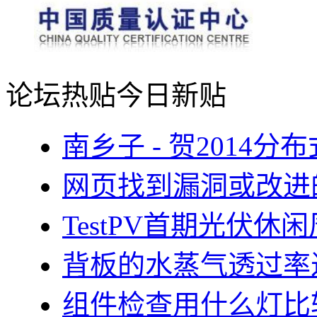
论坛热贴
今日新贴
南乡子 - 贺2014
网页找到漏洞或改进
TestPV首期光伏
背板的水蒸气透过率
组件检查用什么灯比