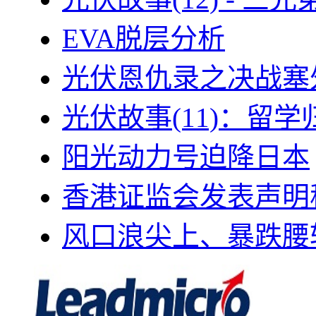
EVA脱层分析
光伏恩仇录之决战塞外
光伏故事(11)：留
阳光动力号迫降日本
香港证监会发表声明
风口浪尖上、暴跌腰