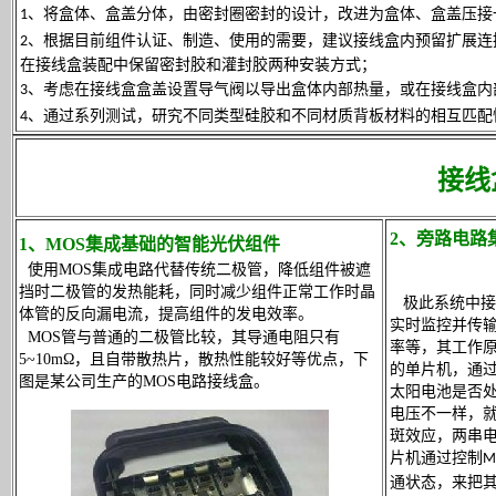
、将盒体、盒盖分体，由密封圈密封的设计，改进为盒体、盒盖压接
1
、根据目前组件认证、制造、使用的需要，建议接线盒内预留扩展连
2
在接线盒装配中保留密封胶和灌封胶两种安装方式；
、考虑在接线盒盒盖设置导气阀以导出盒体内部热量，或在接线盒内
3
、通过系列测试，研究不同类型硅胶和不同材质背板材料的相互匹配
4
接线
2、旁路电路
1、MOS集成基础的智能光伏组件
使用MOS集成电路代替传统二极管，降低组件被遮
挡时二极管的发热能耗，同时减少组件正常工作时晶
极此系统中接
体管的反向漏电流，提高组件的发电效率。
实时监控并传
MOS管与普通的二极管比较，其导通电阻只有
率等，其工作
5~10m
Ω，且自带散热片，散热性能较好等优点，下
的单片机，通
图是某公司生产的MOS电路接线盒。
太阳电池是否
电压不一样，
斑效应，两串
片机通过控制
M
通状态，来把