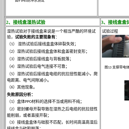
图
防冲水测试
9 IP65
2、接线盒湿热试验
3、接线盒盒
湿热试验对于接线盒来说是一个相当严酷的环境试
试验过程
验，
试验失败的主要现象有
：
（
）
湿热试验后接线盒盒体碎裂失效；
1
（
）湿热试验后接线盒盒体和盒盖密封变形；
2
（
）湿热试验后接线盒与背板脱落；
3
（
）湿热试验后电气连接不可靠；
4
图
支撑带电
13
（
）湿热试验后接线盒电缆的抗拉扭性能减小，爬
5
电距离、电气间隙减小。
（
）其他现象。
6
失败原因分析：
（
）盒体
材料的选择不当或用料不纯；
1
PPO
（
）密封螺母开裂导致在湿热之后电缆的抗拉扭性
2
能削弱，或者直接开裂；
（
）接线盒盒体与硅胶不匹配，长时间高温高湿后
3
接线盒与硅胶脱落；