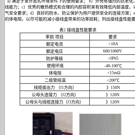
a)
满足于室外恶劣环境条件下的使用要求；
b）外壳有强烈的抗老化
线能力；c）优秀的散热模式和合理的内腔容积来有效降低内部温度，
气安全要求；d）良好的防水、防尘保护为用户提供安全的连接方案；
的体电阻，以尽可能的减小接线盒带来的功率损耗；列出接线盒性能
表2 接线盒性能要求
率损 项目
要求
>10A
额定电流
600/1000V
额定电压
>IP65
防护等级
使用环境
-40-100℃
<15mΩ
体电阻
二极管结温
<200℃
线缆拔出力 （f1方向）
》150N
公母头连接力 （f2方向）
》120N
公母头与线缆连接力（f3方向）
》120N