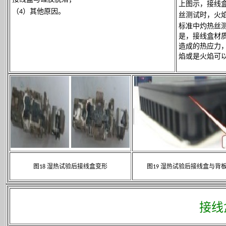
上图示，接线
（
）其他原因。
4
丝测试时，火
标准中灼热丝
是，接线盒材
造成的热应力
焰或是火焰可
图
湿热试验后接线盒变形
图
湿热试验后接线盒与背
18
19
接线