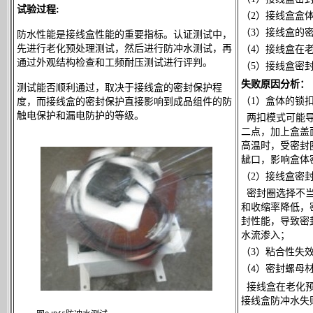
试验过程:
（2）接线盒盒
（3）接线盒的
防水性能是接线盒性能的重要指标。认证测试中，
先进行老化预处理测试，然后进行防冲水测试，再
（4）接线盒在
通过外观结构检查和工频耐压测试进行评判。
（5）接线盒密
失败原因分析：
测试能否顺利通过，取决于接线盒的密封保护程
（1）盒体的锁
度，而接线盒的密封保护直接影响到成品组件的防
触电保护和漏电防护的等级。
两扣模式可能
二点，加上盒盖
高温时，受密封
龇口，影响盒体
（2）接线盒密
密封圈选择不当
和收缩率降低，
封性能，导致密
水流渗入；
（3）
粘合性失
（
）密封螺母
4
接线盒在老化
接线盒防冲水失