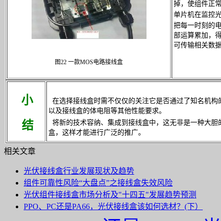
掉，使组件正
单片机在监控
把每一时刻的
部运算累加，
可传输相关数
图
22
一款
MOS
电路接线盒
小
在选择接线盒时需不仅仅的关注它是否通过了知名机构
以及接线盒的体电阻等其他性能要求。
结
将新的技术容纳、集成到接线盒中，这无非是一种大胆
盒，这样才能进行广泛的推广。
相关文章
光伏接线盒行业发展现状及趋势
组件可靠性风险“大盘点”之接线盒失效风险
光伏组件接线盒市场分析及"十四五"发展趋势预测
PPO、PC还是PA66，光伏接线盒该如何选材？(下）