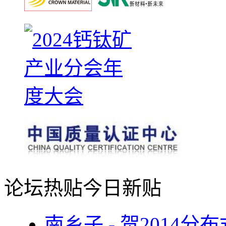
论坛热贴
今日新贴
南乡子 - 贺2014