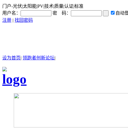
门户-光伏|太阳能|PV|技术|质量|认证|标准
用户名：
密 码：
自动
注册
|
找回密码
设为首页
|
领跑者创新论坛
|