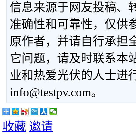
信息来源于网友投稿、
准确性和可靠性，仅供
原作者，并请自行承担
它问题，请及时联系本
业和热爱光伏的人士进
info@testpv.com。
收藏
邀请