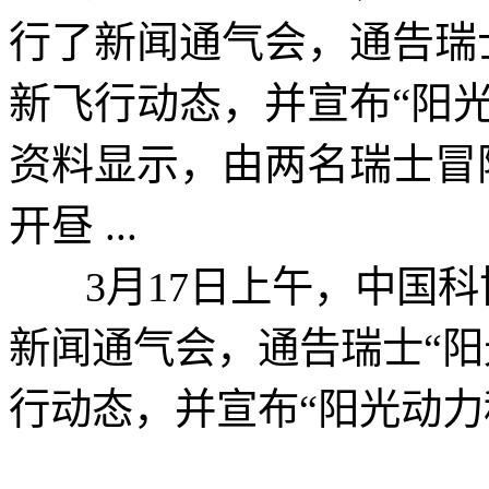
行了新闻通气会，通告瑞士
新飞行动态，并宣布“阳
资料显示，由两名瑞士冒
开昼 ...
3月17日上午，中国科
新闻通气会，通告瑞士“阳
行动态，并宣布“阳光动力