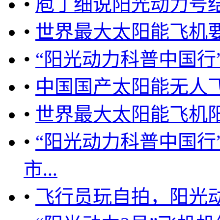
•
庖丁细说阳光动力号
•
世界最大太阳能飞机要
•
“阳光动力科普中国行
•
中国国产太阳能无人
•
世界最大太阳能飞机
•
“阳光动力科普中国行
市...
•
飞行员玩自拍，阳光