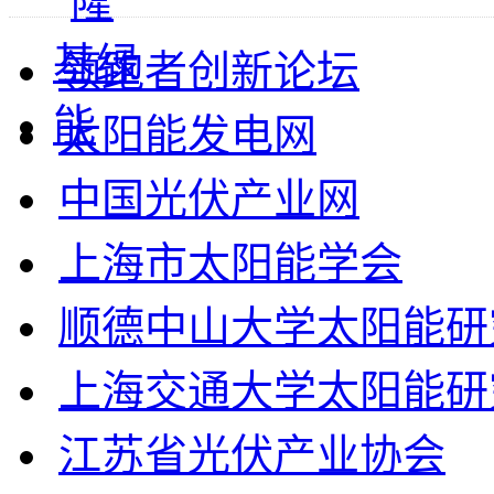
领跑者创新论坛
太阳能发电网
中国光伏产业网
上海市太阳能学会
顺德中山大学太阳能研
上海交通大学太阳能研
江苏省光伏产业协会