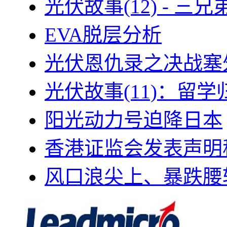
光伏故事(12) - 
EVA脱层分析
光伏恩仇录之决战塞外
光伏故事(11)：留
阳光动力号迫降日本
香港证监会发表声明
风口浪尖上、暴跌腰