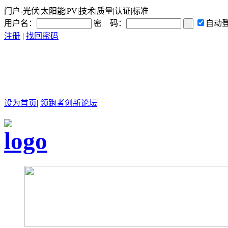
门户-光伏|太阳能|PV|技术|质量|认证|标准
用户名：
密 码：
自动
注册
|
找回密码
设为首页
|
领跑者创新论坛
|