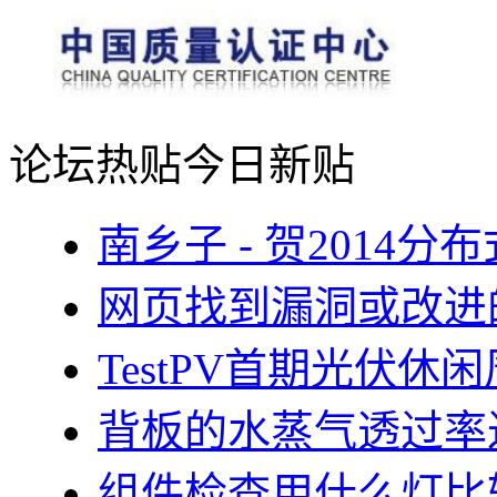
论坛热贴
今日新贴
南乡子 - 贺2014
网页找到漏洞或改进
TestPV首期光伏
背板的水蒸气透过率
组件检查用什么灯比