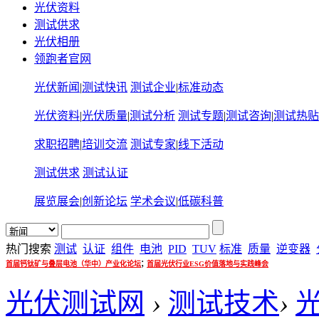
光伏资料
测试供求
光伏相册
领跑者官网
光伏新闻
|
测试快讯
测试企业
|
标准动态
光伏资料
|
光伏质量
|
测试分析
测试专题
|
测试咨询
|
测试热贴
求职招聘
|
培训交流
测试专家
|
线下活动
测试供求
测试认证
展览展会
|
创新论坛
学术会议
|
低碳科普
热门搜索
测试
认证
组件
电池
PID
TUV
标准
质量
逆变器
;
首届钙钛矿与叠层电池（华中）产业化论坛
首届光伏行业ESG价值落地与实践峰会
光伏测试网
›
测试技术
›