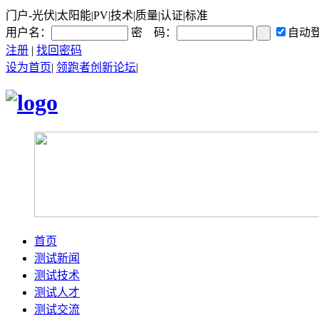
门户-光伏|太阳能|PV|技术|质量|认证|标准
用户名：
密 码：
自动
注册
|
找回密码
设为首页
|
领跑者创新论坛
|
首页
测试新闻
测试技术
测试人才
测试交流