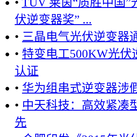
•
TUV 莱茵“质胜中国
伏逆变器奖” ...
•
三晶电气光伏逆变器通
•
特变电工500KW光
认证
•
华为组串式逆变器涉假
•
中天科技：高效紧凑
先