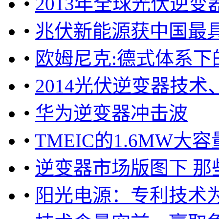
•
2013年全球光伏逆
•
兆伏新能源获中国最
•
欧姆尼克:德式体系
•
2014光伏逆变器技
•
华为逆变器冲击波
•
TMEIC的1.6MW
•
逆变器市场版图下 那
•
阳光电源：专利技术