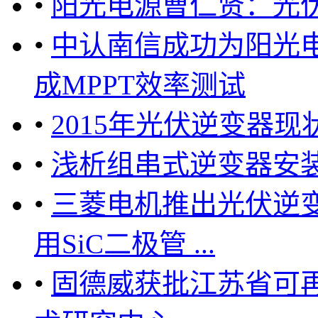
•
阳光电源曹仁贤：光
•
中认南信成功为阳光电
成MPPT效率测试
•
2015年光伏逆变器
•
浅析组串式逆变器安
•
三菱电机推出光伏逆
用SiC二极管 ...
•
固德威获批江苏省可