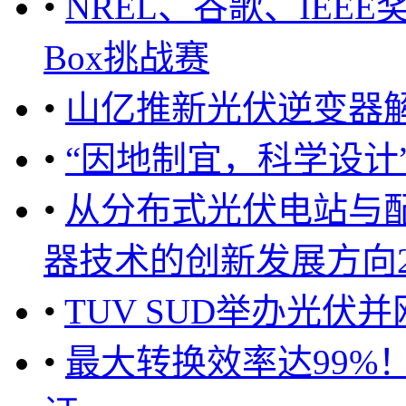
•
NREL、谷歌、IEEE奖
Box挑战赛
•
山亿推新光伏逆变器
•
“因地制宜，科学设计”
•
从分布式光伏电站与
器技术的创新发展方向2 .
•
TUV SUD举办光
•
最大转换效率达99%！