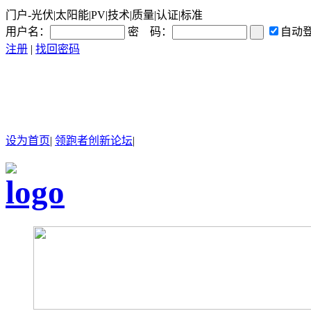
门户-光伏|太阳能|PV|技术|质量|认证|标准
用户名：
密 码：
自动
注册
|
找回密码
设为首页
|
领跑者创新论坛
|