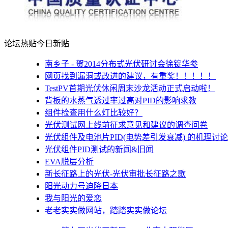
论坛热贴
今日新贴
南乡子 - 贺2014分布式光伏研讨会徐锭华参
网页找到漏洞或改进的建议，有重奖！！！！！
TestPV首期光伏休闲周末沙龙活动正式启动啦！
背板的水蒸气透过率过高对PID的影响求教
组件检查用什么灯比较好？
光伏测试网上线前征求意见和建议的调查问卷
光伏组件及电池片PID(电势差引发衰减) 的机理讨论
光伏组件PID测试的新闻&旧闻
EVA脱层分析
新长征路上的光伏-光伏审批长征路之歌
阳光动力号迫降日本
我与阳光的爱恋
老老实实做网站，踏踏实实做论坛