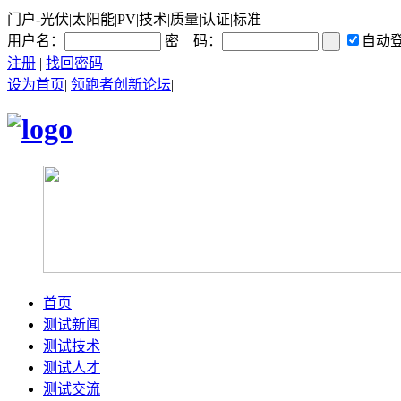
门户-光伏|太阳能|PV|技术|质量|认证|标准
用户名：
密 码：
自动
注册
|
找回密码
设为首页
|
领跑者创新论坛
|
首页
测试新闻
测试技术
测试人才
测试交流