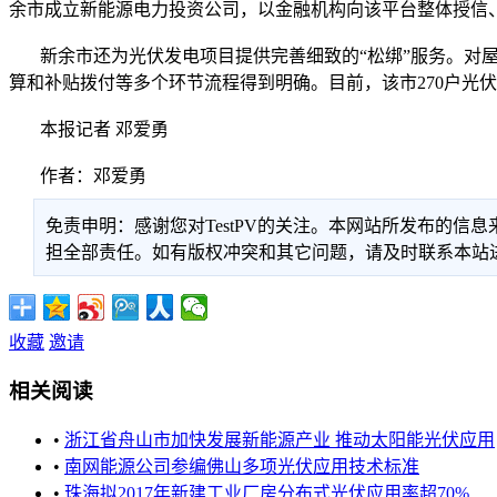
余市成立新能源电力投资公司，以金融机构向该平台整体授信
新余市还为光伏发电项目提供完善细致的“松绑”服务。对屋
算和补贴拨付等多个环节流程得到明确。目前，该市270户光伏
本报记者 邓爱勇
作者：邓爱勇
免责申明：感谢您对TestPV的关注。本网站所发布的
担全部责任。如有版权冲突和其它问题，请及时联系本站进行处
收藏
邀请
相关阅读
•
浙江省舟山市加快发展新能源产业 推动太阳能光伏应用
•
南网能源公司参编佛山多项光伏应用技术标准
•
珠海拟2017年新建工业厂房分布式光伏应用率超70%