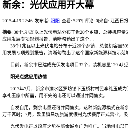
新余：光伏应用开大幕
2015-4-19 22:46
|
发布者:
阳阳
|
查看: 5297
|
评论: 0
|
来自: 江西日报
摘要
: 38个1兆瓦以上光伏电站分布于近20个乡镇，总装机容量5
应用发展专项规划报告，清晰勾勒出了这个 ...
38个1兆瓦以上光伏电站分布于近20个乡镇，总装机容量599.
用发展专项规划报告，清晰勾勒出了这个国家新能源科技示范
目前，新余市已建成光伏发电项目32个，装机容量129.4兆
阳光点燃应用热情
2013年7月，新余市渝水区罗坊镇下玉桥村村民李礼玉成为该
李礼玉家中所需，用不完的电还可以通过并网售卖。
自发自用，剩余电量还可并网售卖，这种新能源模式在新余市多
万千瓦时；7月，欧里镇昌坊旅游度假村光伏餐厅正式营业，吸
光伏发电正以燎原之势在新余城乡广为推广。当地供电部门统计