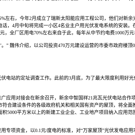
%左右，今年2月成立了瑞新太阳能应用工程公司，他们对新余
话，4月中旬将完成一小区4名业主户用光伏发电系统的安装。在瑞
，全厂区用电70%左右来自于此，每年从中节约电费1000万元
” 魏伟介绍，以公司投资470万元建设运营的市委市政府楼顶0.
伏电站的定址调查工作。此前的3月底，为了最大限度利用好光
广应用对接会在新余召开，新余中智国祥21兆瓦光伏电站合作项目
市符合建设条件的各级政府机关和相关国有资产的屋顶，将全面
顶面积5000平方米以上的新建工业企业、工业地产项目纳入应用范
项资金，以0.1元/度电的标准，对“万家屋顶”光伏发电应用