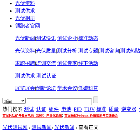
光伏资料
测试供求
光伏相册
领跑者官网
光伏新闻
|
测试快讯
测试企业
|
标准动态
光伏资料
|
光伏质量
|
测试分析
测试专题
|
测试咨询
|
测试热贴
求职招聘
|
培训交流
测试专家
|
线下活动
测试供求
测试认证
展览展会
|
创新论坛
学术会议
|
低碳科普
热门搜索
测试
认证
组件
电池
PID
TUV
标准
质量
逆变器
;
首届钙钛矿与叠层电池（华中）产业化论坛
首届光伏行业ESG价值落地与实践峰会
光伏测试网
›
测试新闻
›
光伏新闻
›
查看正文