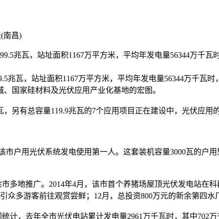
(南昌)
99.5兆瓦，站址面积1167万平方米，平均年发电量56344万千瓦
5兆瓦，站址面积1167万平方米，平均年发电量56344万千瓦时，
城、国家硅材料及光伏应用产业化基地的宏图。
瓦，另有总容量119.9兆瓦的7个应用项目正在建设中，光伏应用
市户用光伏系统发电使用第一人。这套装机容量3000瓦的户用
地推广。2014年4月，该市首个养猪场屋顶光伏发电站在科群生
引众多游客前往观赏尝鲜；12月，总投资800万元的新余第四水
，去年全市光伏电站累计发电量2961万千瓦时，其中702万