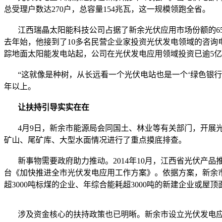
总受理户数达270户，总容量154兆瓦，这一规模领跑全省。
江西瑞晶太阳能科技公司占据了新余光伏应用市场份额的65
去年始，他接到了10多名民营企业家投资光伏发电领域的咨询电
踪地面太阳能发电站起，公司在光伏发电应用领域投资已逾5亿元
“这就像是种树，从长远看一个光伏电站也是一个‘绿色银行’。
年以上。
让扶持引导实实在在
4月9日，新余市能源局会同国土、林业等有关部门，开展光
矿山、尾矿库、大型水面情况进行了重点摸底排查。
新事物需要政府助力推动。2014年10月，江西省光伏产品推
台《加快推进全市光伏发电应用工作方案》。依据方案，新余
超3000吨标煤的企业、年综合能耗超3000吨的新建企业或屋
涉及资金核心的扶持政策也已明晰。新余市设立光伏发电应用专