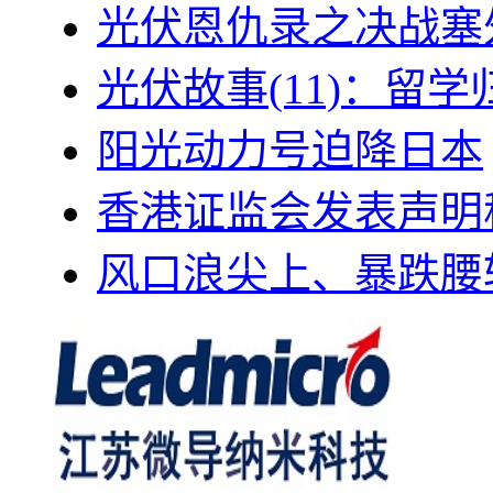
光伏恩仇录之决战塞外
光伏故事(11)：留
阳光动力号迫降日本
香港证监会发表声明
风口浪尖上、暴跌腰