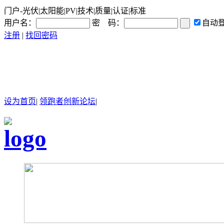
门户-光伏|太阳能|PV|技术|质量|认证|标准
用户名：
密 码：
自动
注册
|
找回密码
设为首页
|
领跑者创新论坛
|