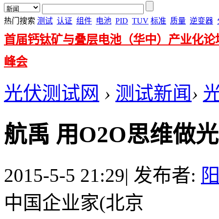
热门搜索
测试
认证
组件
电池
PID
TUV
标准
质量
逆变器
首届钙钛矿与叠层电池（华中）产业化论
峰会
光伏测试网
›
测试新闻
›
航禹 用O2O思维做
2015-5-5 21:29
|
发布者:
中国企业家(北京