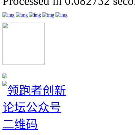
Processed in 0.082732 secon