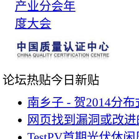
论坛热贴
今日新贴
南乡子 - 贺2014
网页找到漏洞或改进
TestPV首期光伏