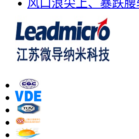
风口浪尖上、暴跌腰