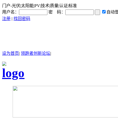
门户-光伏|太阳能|PV|技术|质量|认证|标准
用户名：
密 码：
自动
注册
|
找回密码
设为首页
|
领跑者创新论坛
|