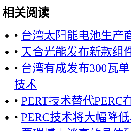
相关阅读
•
台湾太阳能电池生产商
•
天合光能发布新款组件
•
台湾有成发布300瓦单晶
技术
•
PERT技术替代PER
•
PERC技术将大幅降