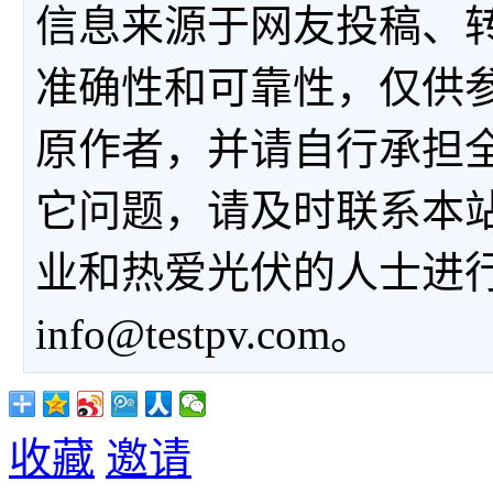
信息来源于网友投稿、
准确性和可靠性，仅供
原作者，并请自行承担
它问题，请及时联系本
业和热爱光伏的人士进
info@testpv.com。
收藏
邀请