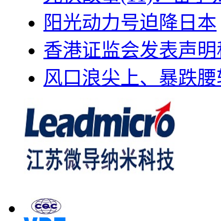
阳光动力号迫降日本
香港证监会发表声明
风口浪尖上、暴跌腰