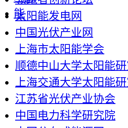
太阳能发电网
中国光伏产业网
上海市太阳能学会
顺德中山大学太阳能研
上海交通大学太阳能研
江苏省光伏产业协会
中国电力科学研究院