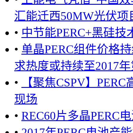
汇能迁西50MW光伏项目 ..
•
中节能PERC+黑硅技
•
单晶PERC组件价格
求热度或持续至2017年第
•
【聚焦CSPV】PE
现场
•
REC60片多晶PERC
•
2017年PERC电池产