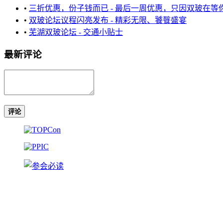
•
三折优惠，份子钱而已 - 最后一周优惠，只因双玻在等
•
双玻论坛议程闪亮发布 - 精彩无限、饕餮盛宴
•
芜湖双玻论坛 - 交通小贴士
最新评论
评论