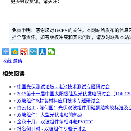
更多会议资讯，请关注：
免责申明：感谢您对TestPV的关注。本网站所发布的
担全部责任。如有版权冲突和其它问题，请及时联系本站进行处
收藏
邀请
相关阅读
•
中国光伏测试论坛 - 电池技术测试专题研讨会
•
2015第十一届中国太阳级硅及光伏发电研讨会（11th CS
•
双玻组件&封装材料应用技术专题研讨会
•
白云化工 - 陈何国：光伏双玻组件用硅酮结构胶标准及应用
•
双玻组件：大型光伏电站的热点
•
金秋十月，双玻组件争相斗艳PVCEC
•
报名倒计时 - 双玻组件专题研讨会