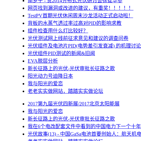
南乡子 - 贺2014分布式光伏研讨会徐锭华参
网页找到漏洞或改进的建议，有重奖！！！！！
TestPV首期光伏休闲周末沙龙活动正式启动啦！
背板的水蒸气透过率过高对PID的影响求教
组件检查用什么灯比较好？
光伏测试网上线前征求意见和建议的调查问卷
光伏组件及电池片PID(电势差引发衰减) 的机理讨论
光伏组件PID测试的新闻&旧闻
EVA脱层分析
新长征路上的光伏-光伏审批长征路之歌
阳光动力号迫降日本
我与阳光的爱恋
老老实实做网站，踏踏实实做论坛
2017第九届光伏四新展/2017北京太阳能展
我与阳光的爱恋
新长征路上的光伏-光伏审批长征路之歌
我在6个电改配套文件中看到的中国电力下一个十年
光伏故事(13) - 中国GaSa电池首要创始人：航天机