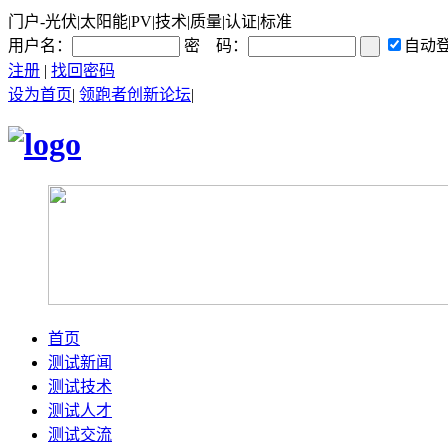
门户-光伏|太阳能|PV|技术|质量|认证|标准
用户名：
密 码：
自动
注册
|
找回密码
设为首页
|
领跑者创新论坛
|
首页
测试新闻
测试技术
测试人才
测试交流