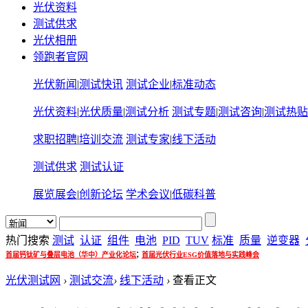
光伏资料
测试供求
光伏相册
领跑者官网
光伏新闻
|
测试快讯
测试企业
|
标准动态
光伏资料
|
光伏质量
|
测试分析
测试专题
|
测试咨询
|
测试热贴
求职招聘
|
培训交流
测试专家
|
线下活动
测试供求
测试认证
展览展会
|
创新论坛
学术会议
|
低碳科普
热门搜索
测试
认证
组件
电池
PID
TUV
标准
质量
逆变器
;
首届钙钛矿与叠层电池（华中）产业化论坛
首届光伏行业ESG价值落地与实践峰会
光伏测试网
›
测试交流
›
线下活动
›
查看正文