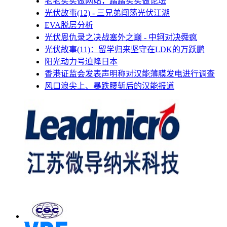
老老实实做网站，踏踏实实做论坛
光伏故事(12) - 三兄弟闯荡光伏江湖
EVA脱层分析
光伏恩仇录之决战塞外之巅 - 中轲对决舜疯
光伏故事(11)：留学归来坚守在LDK的万跃鹏
阳光动力号迫降日本
香港证监会发表声明称对汉能薄膜发电进行调查
风口浪尖上、暴跌腰斩后的汉能报道