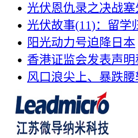
光伏恩仇录之决战塞外
光伏故事(11)：留
阳光动力号迫降日本
香港证监会发表声明
风口浪尖上、暴跌腰