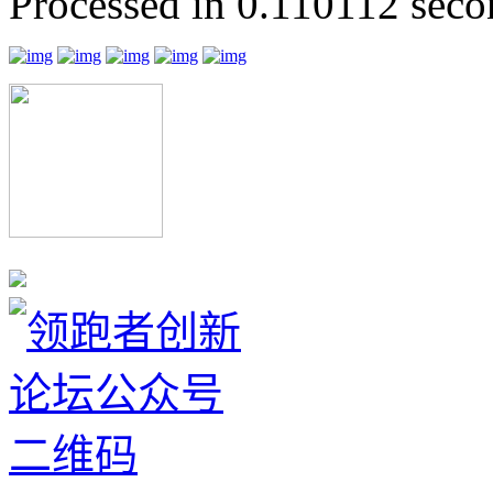
Processed in 0.110112 secon