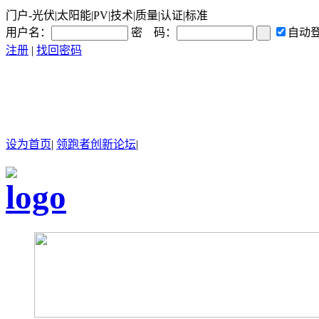
门户-光伏|太阳能|PV|技术|质量|认证|标准
用户名：
密 码：
自动
注册
|
找回密码
设为首页
|
领跑者创新论坛
|