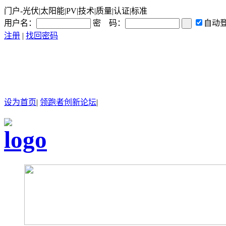
门户-光伏|太阳能|PV|技术|质量|认证|标准
用户名：
密 码：
自动
注册
|
找回密码
设为首页
|
领跑者创新论坛
|