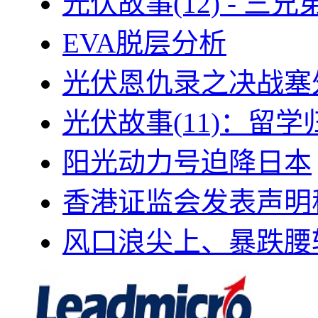
光伏故事(12) - 
EVA脱层分析
光伏恩仇录之决战塞外
光伏故事(11)：留
阳光动力号迫降日本
香港证监会发表声明
风口浪尖上、暴跌腰