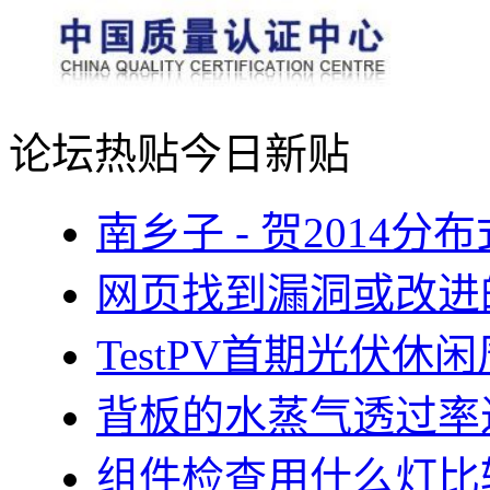
论坛热贴
今日新贴
南乡子 - 贺2014
网页找到漏洞或改进
TestPV首期光伏
背板的水蒸气透过率
组件检查用什么灯比