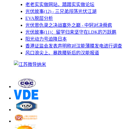
老老实实做网站，踏踏实实做论坛
光伏故事(12) - 三兄弟闯荡光伏江湖
EVA脱层分析
光伏恩仇录之决战塞外之巅 - 中轲对决舜疯
光伏故事(11)：留学归来坚守在LDK的万跃鹏
阳光动力号迫降日本
香港证监会发表声明称对汉能薄膜发电进行调查
风口浪尖上、暴跌腰斩后的汉能报道