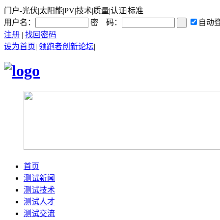
门户-光伏|太阳能|PV|技术|质量|认证|标准
用户名：
密 码：
自动
注册
|
找回密码
设为首页
|
领跑者创新论坛
|
首页
测试新闻
测试技术
测试人才
测试交流