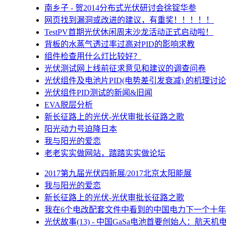
南乡子 - 贺2014分布式光伏研讨会徐锭华参
网页找到漏洞或改进的建议，有重奖！！！！！
TestPV首期光伏休闲周末沙龙活动正式启动啦！
背板的水蒸气透过率过高对PID的影响求教
组件检查用什么灯比较好？
光伏测试网上线前征求意见和建议的调查问卷
光伏组件及电池片PID(电势差引发衰减) 的机理讨论
光伏组件PID测试的新闻&旧闻
EVA脱层分析
新长征路上的光伏-光伏审批长征路之歌
阳光动力号迫降日本
我与阳光的爱恋
老老实实做网站，踏踏实实做论坛
2017第九届光伏四新展/2017北京太阳能展
我与阳光的爱恋
新长征路上的光伏-光伏审批长征路之歌
我在6个电改配套文件中看到的中国电力下一个十年
光伏故事(13) - 中国GaSa电池首要创始人：航天机