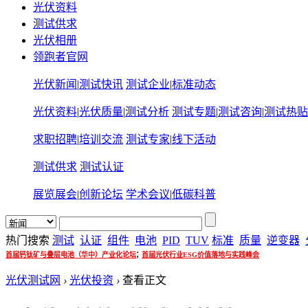
光伏资料
测试供求
光伏相册
领跑者官网
光伏新闻
|
测试快讯
测试企业
|
标准动态
光伏资料
|
光伏质量
|
测试分析
测试专题
|
测试咨询
|
测试热贴
求职招聘
|
培训交流
测试专家
|
线下活动
测试供求
测试认证
展览展会
|
创新论坛
学术会议
|
低碳科普
热门搜索
测试
认证
组件
电池
PID
TUV
标准
质量
逆变器
;
首届钙钛矿与叠层电池（华中）产业化论坛
首届光伏行业ESG价值落地与实践峰会
光伏测试网
›
光伏投资
›
查看正文