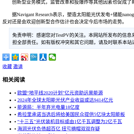
创新型业务模式，监管改革和投爆炸等其他因素也促成了新
据Navigant Research表示，塑造太阳能光伏发电+
反对还是会欢迎创新型合作估计也会决定今后市场的走势。
免责申明：感谢您对TestPV的关注。本网站所发布的
担全部责任。如有版权冲突和其它问题，请及时联系本站进行处
收藏
邀请
相关阅读
•
欧盟“地平线2020计划”亿元资助远景能源
•
2024年全球太阳能光伏产业收益或达9414亿元
•
能源局：半年弃光电量18亿度
•
希拉里承诺当选后将给美国民众提供5亿块太阳能板
•
“十三五”光伏装机目标或由1亿千瓦调整为2亿千瓦
•
海润光伏负债超百亿 扭亏摘帽双双存疑