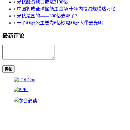
•
光伏融资缺口或达2100亿
•
中国将成全球储能主战场 十年内投资规模达万亿
•
光伏是圆的——300亿去哪了？
•
一个非洲公主要为6亿缺电非洲人带去光明
最新评论
评论