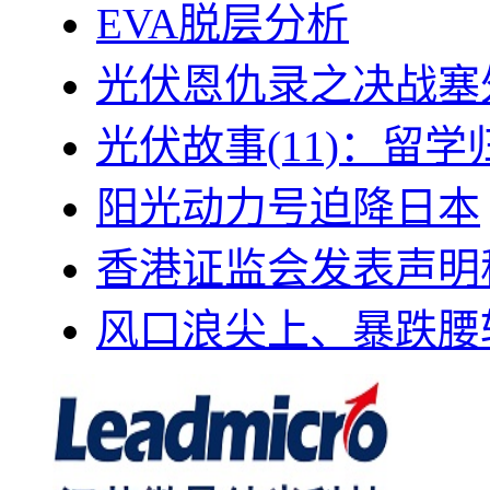
EVA脱层分析
光伏恩仇录之决战塞外
光伏故事(11)：留
阳光动力号迫降日本
香港证监会发表声明
风口浪尖上、暴跌腰