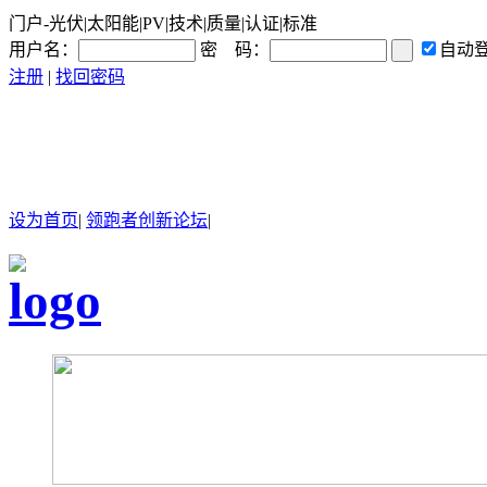
门户-光伏|太阳能|PV|技术|质量|认证|标准
用户名：
密 码：
自动
注册
|
找回密码
设为首页
|
领跑者创新论坛
|