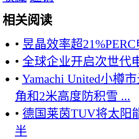
相关阅读
•
昱晶效率超21%PER
•
全球企业开启次世代
•
Yamachi Unite
角和2米高度防积雪 ...
•
德国莱茵TUV将太阳
半