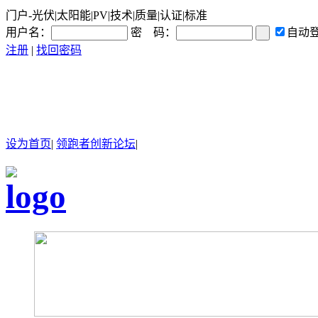
门户-光伏|太阳能|PV|技术|质量|认证|标准
用户名：
密 码：
自动
注册
|
找回密码
设为首页
|
领跑者创新论坛
|