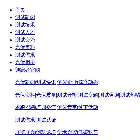
首页
测试新闻
测试技术
测试人才
测试交流
光伏资料
测试供求
光伏相册
领跑者官网
光伏新闻
|
测试快讯
测试企业
|
标准动态
光伏资料
|
光伏质量
|
测试分析
测试专题
|
测试咨询
|
测试热贴
求职招聘
|
培训交流
测试专家
|
线下活动
测试供求
测试认证
展览展会
|
创新论坛
学术会议
|
低碳科普