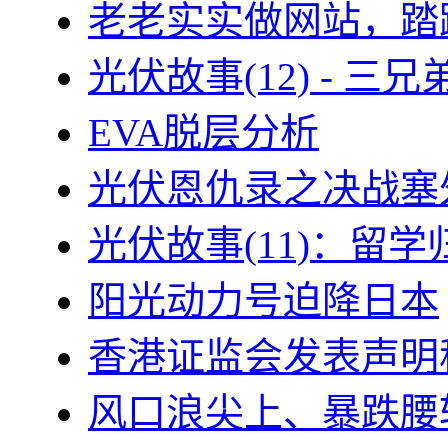
老老实实做网站，踏
光伏故事(12) - 
EVA脱层分析
光伏恩仇录之决战塞外
光伏故事(11)：留
阳光动力号迫降日本
香港证监会发表声明
风口浪尖上、暴跌腰