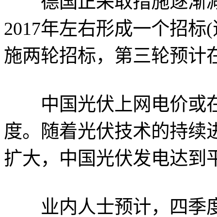
德国正采取措施逐渐减
2017年左右形成一个招标
施两轮招标，第三轮预计在
中国光伏上网电价或在未
度。随着光伏技术的持续
扩大，中国光伏发电达到
业内人士预计，四季度