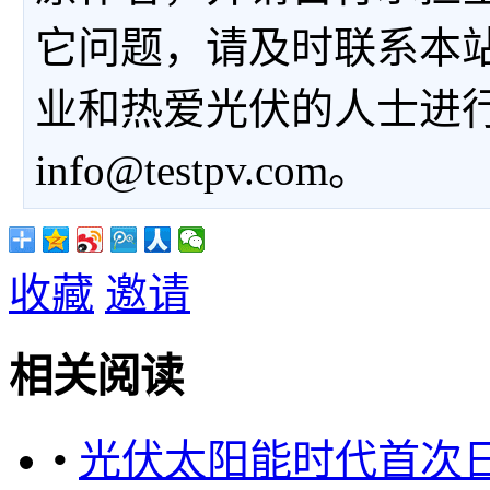
它问题，请及时联系本
业和热爱光伏的人士进
info@testpv.com。
收藏
邀请
相关阅读
•
光伏太阳能时代首次