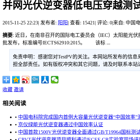
并网光伏逆变器低电压穿越测
2015-11-25 22:23
|
发布者:
阳阳
|
查看: 15421
|
评论: 0
|
来自: 中国
摘要
: 近日，在南非召开的国际电工委员会（IEC）太阳能
批发布，标准编号IECTS62910:2015。 该标 ...
免责申明：感谢您对TestPV的关注。本网站所发布的
担全部责任。如有版权冲突和其它问题，请及时联系本站进行处
收藏
邀请
相关阅读
•
中国电科院完成国内首例大容量光伏逆变器“中国效率”测试 
•
京仪绿能光伏逆变器通过中国效率认证
•
中国首款1500V光伏逆变器全面通过GB/T19964国标测
•
CPVT光伏逆变器项目顺利通过IECEE CB实验室现场评