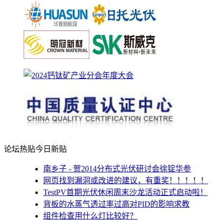
论坛热贴
今日新贴
南乡子 - 贺2014分布式光伏研讨会徐锭华参
网页找到漏洞或改进的建议，有重奖！！！！！
TestPV首期光伏休闲周末沙龙活动正式启动啦！
背板的水蒸气透过率过高对PID的影响求教
组件检查用什么灯比较好？