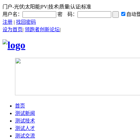
门户-光伏|太阳能|PV|技术|质量|认证|标准
用户名：
密 码：
自动
注册
|
找回密码
设为首页
|
领跑者创新论坛
|
首页
测试新闻
测试技术
测试人才
测试交流