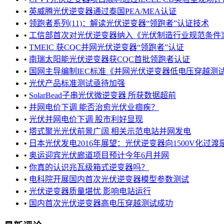
•
英威腾光伏逆变器通过泰国PEA/MEA认证
•
领跑者系列(11)：解读光伏逆变器“领跑者”认证技术
•
工信部首次对光伏逆变器纳入《光伏制造行业规范条件》企
•
TMEIC 获CQC并网光伏逆变器“领跑者”认证
•
南瑞太阳能光伏逆变器获CQC首批领跑者认证
•
国网主导编制IEC标准《并网光伏逆变器低电压穿越测试规程》发
•
光伏产品标准测试亟待加强
•
SolarBead子串光伏微逆变器 所获数据超前
•
并网电价下调 能否治愈光伏业痼疾？
•
光伏并网电价下调 股市利好显现
•
塔式聚光光伏前景广阔 相关示范电站并网发电
•
日本光伏发电2016年展望：光伏逆变器向1500V化过渡
•
奥运迎宾光伏廊道项目预计今年6月并网
•
你真的认识兆瓦级箱式逆变器吗？
•
电科院开展国内首次光伏逆变器模型参数测试
•
光伏逆变器质量堪忧 影响电站运行
•
国内首次光伏逆变器高电压穿越测试成功