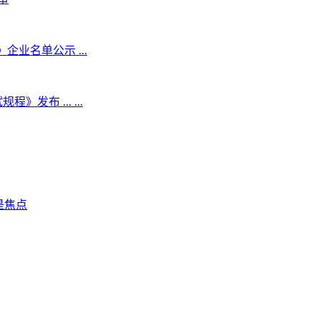
业名单公示 ...
布 ... ...
是焦点