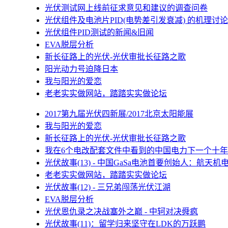
光伏测试网上线前征求意见和建议的调查问卷
光伏组件及电池片PID(电势差引发衰减) 的机理讨论
光伏组件PID测试的新闻&旧闻
EVA脱层分析
新长征路上的光伏-光伏审批长征路之歌
阳光动力号迫降日本
我与阳光的爱恋
老老实实做网站，踏踏实实做论坛
2017第九届光伏四新展/2017北京太阳能展
我与阳光的爱恋
新长征路上的光伏-光伏审批长征路之歌
我在6个电改配套文件中看到的中国电力下一个十年
光伏故事(13) - 中国GaSa电池首要创始人：航天机
老老实实做网站，踏踏实实做论坛
光伏故事(12) - 三兄弟闯荡光伏江湖
EVA脱层分析
光伏恩仇录之决战塞外之巅 - 中轲对决舜疯
光伏故事(11)：留学归来坚守在LDK的万跃鹏