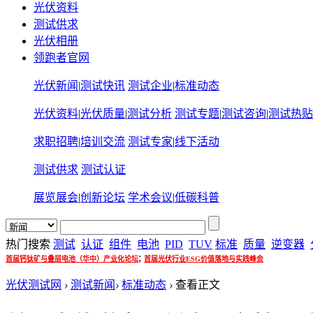
光伏资料
测试供求
光伏相册
领跑者官网
光伏新闻
|
测试快讯
测试企业
|
标准动态
光伏资料
|
光伏质量
|
测试分析
测试专题
|
测试咨询
|
测试热贴
求职招聘
|
培训交流
测试专家
|
线下活动
测试供求
测试认证
展览展会
|
创新论坛
学术会议
|
低碳科普
热门搜索
测试
认证
组件
电池
PID
TUV
标准
质量
逆变器
;
首届钙钛矿与叠层电池（华中）产业化论坛
首届光伏行业ESG价值落地与实践峰会
光伏测试网
›
测试新闻
›
标准动态
›
查看正文