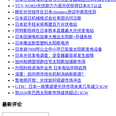
•
TÜV NORD光伏助力力诺光伏获得日本JET认证
•
辉伦光伏组件在日本chemitox测试中表现优异
•
日本双日机械株式会社率团访问汉能
•
日本岩手轻米将再建百万光伏电站
•
阿特斯阳将在日本熊本县建最大光伏发电站
•
日本田渊电机加拿大推出太阳能+存储系统
•
日本推出新型塑料太阳能电池
•
日本逾7000所公立中小学已安装太阳能发电设备
•
日本光伏发电调查：逆变器最容易发生故障
•
加州和德国领跑住宅太阳能加储能市场
•
升阳科抢进海外业务 日本电站并网启用
•
深度：如何用市场化机制消纳新能源？
•
售电侧开放：光伏如何规避市场冲击
•
GTM：日本一政策或使光伏市场未来几年减少3GW
•
到2026年巴西太阳能市场或将超过13GW
最新评论