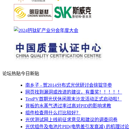
论坛热贴
今日新贴
南乡子 - 贺2014分布式光伏研讨会徐锭华参
网页找到漏洞或改进的建议，有重奖！！！！！
TestPV首期光伏休闲周末沙龙活动正式启动啦！
背板的水蒸气透过率过高对PID的影响求教
组件检查用什么灯比较好？
光伏测试网上线前征求意见和建议的调查问卷
光伏组件及电池片PID(电势差引发衰减) 的机理讨论