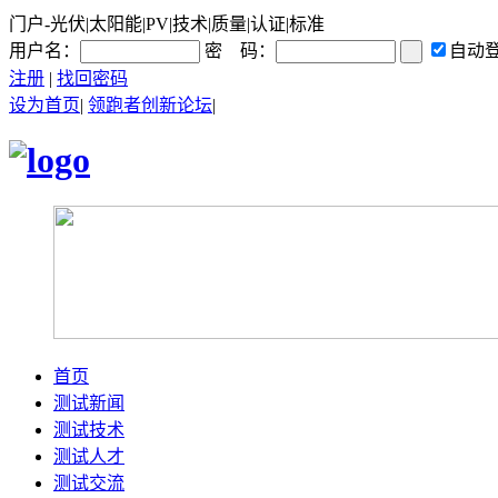
门户-光伏|太阳能|PV|技术|质量|认证|标准
用户名：
密 码：
自动
注册
|
找回密码
设为首页
|
领跑者创新论坛
|
首页
测试新闻
测试技术
测试人才
测试交流