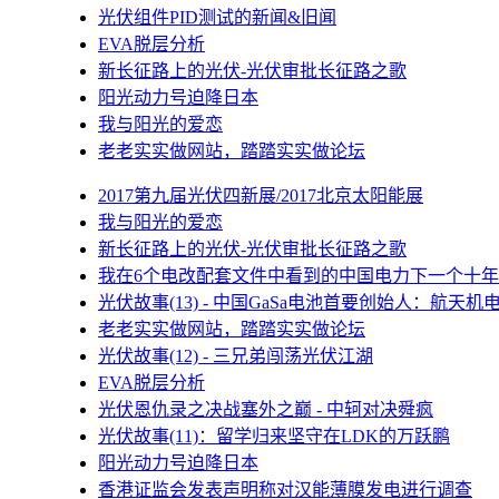
光伏组件PID测试的新闻&旧闻
EVA脱层分析
新长征路上的光伏-光伏审批长征路之歌
阳光动力号迫降日本
我与阳光的爱恋
老老实实做网站，踏踏实实做论坛
2017第九届光伏四新展/2017北京太阳能展
我与阳光的爱恋
新长征路上的光伏-光伏审批长征路之歌
我在6个电改配套文件中看到的中国电力下一个十年
光伏故事(13) - 中国GaSa电池首要创始人：航天机
老老实实做网站，踏踏实实做论坛
光伏故事(12) - 三兄弟闯荡光伏江湖
EVA脱层分析
光伏恩仇录之决战塞外之巅 - 中轲对决舜疯
光伏故事(11)：留学归来坚守在LDK的万跃鹏
阳光动力号迫降日本
香港证监会发表声明称对汉能薄膜发电进行调查