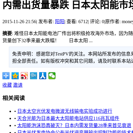
内需出货量暴跌 日本太阳能市
2015-11-26 21:56
|
发布者:
阳阳
|
查看: 6712
|
评论: 0
|
原作者: money
摘要
: 难怪日本太阳能电池厂传出将积极抢攻海外市场，因为
货量创下32季来最大跌幅！ 日本太阳 ...
免责申明：感谢您对TestPV的关注。本网站所发布的
担全部责任。如有版权冲突和其它问题，请及时联系本站进行处
收藏
邀请
相关阅读
•
日本太空光伏发电微波无线输电实验成功进行
•
天合光能为日本最大太阳能电站供应116兆瓦组件
•
太阳能泡沫恐真破灭？日本内需发货量28季来首见衰退
•
日本光伏发电协会公布光伏逆变器输出控制功能的技术