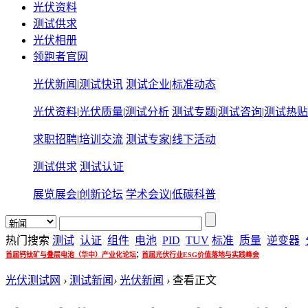
光伏资料
测试供求
光伏相册
领跑者官网
光伏新闻
|
测试快讯
测试企业
|
标准动态
光伏资料
|
光伏质量
|
测试分析
测试专题
|
测试咨询
|
测试热贴
求职招聘
|
培训交流
测试专家
|
线下活动
测试供求
测试认证
展览展会
|
创新论坛
学术会议
|
低碳科普
热门搜索
测试
认证
组件
电池
PID
TUV
标准
质量
逆变器
;
首届钙钛矿与叠层电池（华中）产业化论坛
首届光伏行业ESG价值落地与实践峰会
光伏测试网
›
测试新闻
›
光伏新闻
›
查看正文