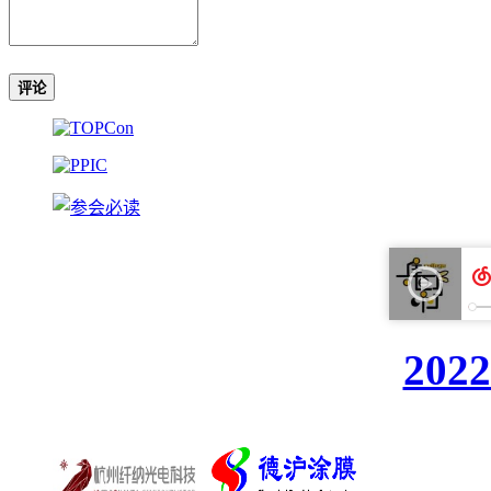
评论
20