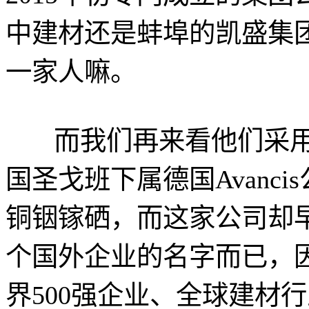
中建材还是蚌埠的凯盛集
一家人嘛。
而我们再来看他们采用
国圣戈班下属德国Avanci
铜铟镓硒，而这家公司却
个国外企业的名字而已，因
界500强企业、全球建材