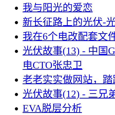
我与阳光的爱恋
新长征路上的光伏-
我在6个电改配套文
光伏故事(13) - 
电CTO张忠卫
老老实实做网站，踏
光伏故事(12) - 
EVA脱层分析