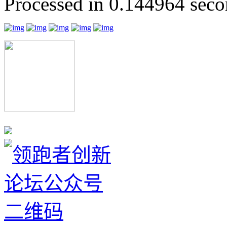
Processed in 0.144964 secon