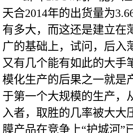
天合2014年的出货量为3
有多大，而这还是建立在
广的基础上，试问，后入
又有几个能有如此的大手
模化生产的后果之一就是
于第一个大规模的生产，
入者，取胜的几率被大大
膜产品在竞争上“护城河”