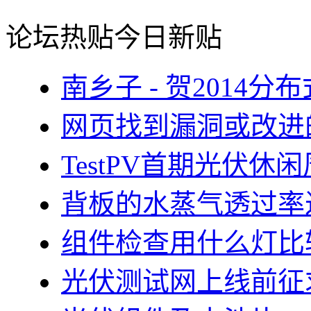
论坛热贴
今日新贴
南乡子 - 贺2014
网页找到漏洞或改进
TestPV首期光伏
背板的水蒸气透过率
组件检查用什么灯比
光伏测试网上线前征