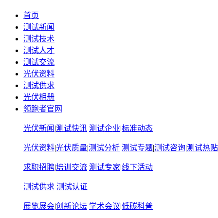
首页
测试新闻
测试技术
测试人才
测试交流
光伏资料
测试供求
光伏相册
领跑者官网
光伏新闻
|
测试快讯
测试企业
|
标准动态
光伏资料
|
光伏质量
|
测试分析
测试专题
|
测试咨询
|
测试热贴
求职招聘
|
培训交流
测试专家
|
线下活动
测试供求
测试认证
展览展会
|
创新论坛
学术会议
|
低碳科普