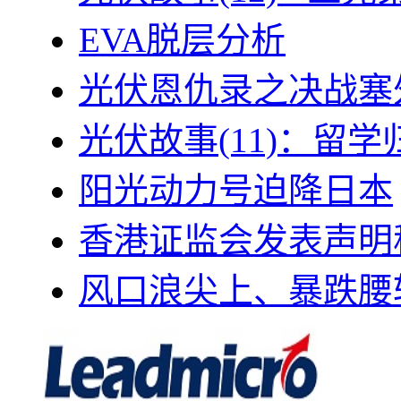
EVA脱层分析
光伏恩仇录之决战塞外
光伏故事(11)：留
阳光动力号迫降日本
香港证监会发表声明
风口浪尖上、暴跌腰