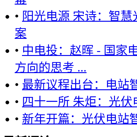
•
阳光电源 宋诗：智慧
案
•
中电投：赵晖 - 国
方向的思考 ...
•
最新议程出台：电站智
•
四十一所 朱炬：光伏
•
新年开篇：光伏电站