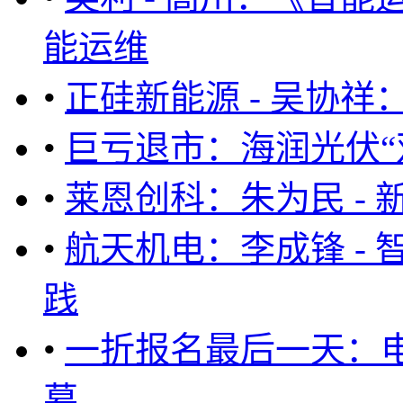
能运维
•
正硅新能源 - 吴协
•
巨亏退市：海润光伏“
•
莱恩创科：朱为民 -
•
航天机电：李成锋 -
践
•
一折报名最后一天：电
幕