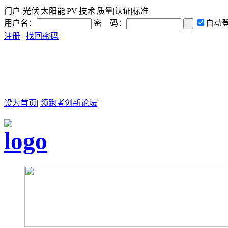
门户-光伏|太阳能|PV|技术|质量|认证|标准
用户名：
密 码：
自动
注册
|
找回密码
设为首页
|
领跑者创新论坛
|