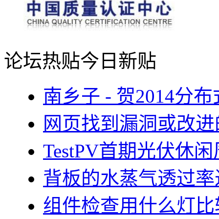
论坛热贴
今日新贴
南乡子 - 贺2014
网页找到漏洞或改进
TestPV首期光伏
背板的水蒸气透过率
组件检查用什么灯比