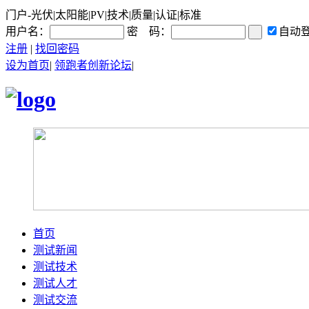
门户-光伏|太阳能|PV|技术|质量|认证|标准
用户名：
密 码：
自动
注册
|
找回密码
设为首页
|
领跑者创新论坛
|
首页
测试新闻
测试技术
测试人才
测试交流