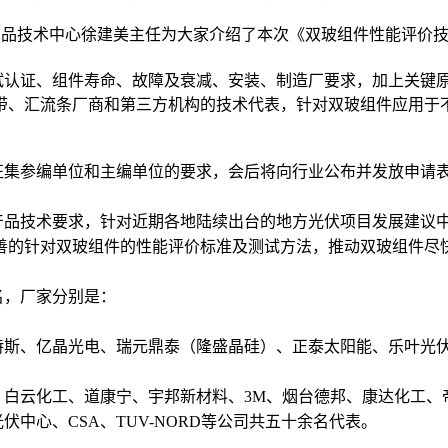
产品技术中心徐建美
主任
为大家介绍了本次《双玻组件性能评价
认证、组件寿命、故障及衰减、安装、制造厂要求，加上关键原
带、汇流条厂商和第三方机构的技术代表，针对双玻组件应用于
集参编单位和主编单位的要求，会后将向行业公布并发放申请
品技术要求，针对近期各地陆续出台的地方光伏项目发展建议中
善的针对双玻组件的性能评价标准及测试方法，推动双玻组件尽
，厂家分别是：
斯、亿晶光电、瑞元鼎泰（隆盛晶硅）、正泰太阳能、乐叶光
白云化工、道康宁、
宇邦新材料、3M、烟台德邦、康达化工、
心、CSA、TUV-NORD等公司共五十余名代表。