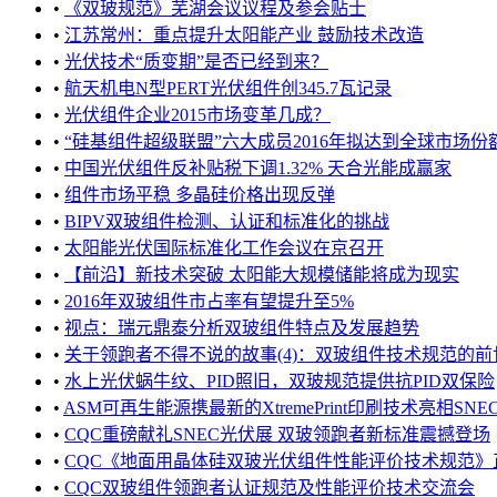
•
《双玻规范》芜湖会议议程及参会贴士
•
江苏常州：重点提升太阳能产业 鼓励技术改造
•
光伏技术“质变期”是否已经到来？
•
航天机电N型PERT光伏组件创345.7瓦记录
•
光伏组件企业2015市场变革几成？
•
“硅基组件超级联盟”六大成员2016年拟达到全球市场份额的5
•
中国光伏组件反补贴税下调1.32% 天合光能成赢家
•
组件市场平稳 多晶硅价格出现反弹
•
BIPV双玻组件检测、认证和标准化的挑战
•
太阳能光伏国际标准化工作会议在京召开
•
【前沿】新技术突破 太阳能大规模储能将成为现实
•
2016年双玻组件市占率有望提升至5%
•
视点：瑞元鼎泰分析双玻组件特点及发展趋势
•
关于领跑者不得不说的故事(4)：双玻组件技术规范的前世今
•
水上光伏蜗牛纹、PID照旧，双玻规范提供抗PID双保险
•
ASM可再生能源携最新的XtremePrint印刷技术亮相SNE
•
CQC重磅献礼SNEC光伏展 双玻领跑者新标准震撼登场
•
CQC《地面用晶体硅双玻光伏组件性能评价技术规范》正式发布
•
CQC双玻组件领跑者认证规范及性能评价技术交流会