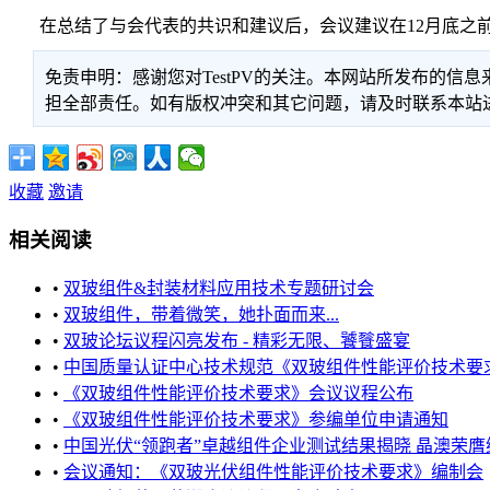
在总结了与会代表的共识和建议后，会议建议在12月底之前
免责申明：感谢您对TestPV的关注。本网站所发布的
担全部责任。如有版权冲突和其它问题，请及时联系本站进行处
收藏
邀请
相关阅读
•
双玻组件&封装材料应用技术专题研讨会
•
双玻组件，带着微笑，她扑面而来...
•
双玻论坛议程闪亮发布 - 精彩无限、饕餮盛宴
•
中国质量认证中心技术规范《双玻组件性能评价技术要求》
•
《双玻组件性能评价技术要求》会议议程公布
•
《双玻组件性能评价技术要求》参编单位申请通知
•
中国光伏“领跑者”卓越组件企业测试结果揭晓 晶澳荣膺综合性能
•
会议通知：《双玻光伏组件性能评价技术要求》编制会