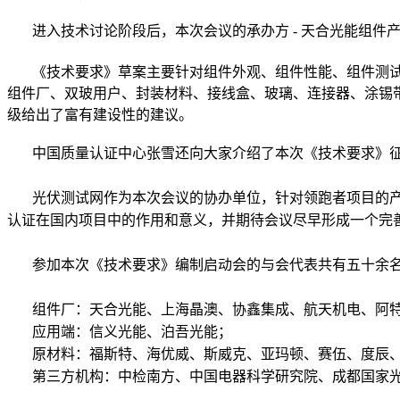
进入技术讨论阶段后，本次会议的承办方 - 天合光能组件
《技术要求》草案主要针对组件外观、组件性能、组件测试
组件厂、双玻用户、封装材料、接线盒、玻璃、连接器、涂锡
级
给出了富有建设性的建议。
中国质量认证中心张雪还向大家介绍了本次《技术要求》征
光伏测试网作为本次会议的协办单位，针对领跑者项目的产
认证在国内项目中的作用和意义，并期待会议尽早形成一个完
参加本次《技术要求》编制启动会的与会代表共有五十余名
组件厂：天合光能、上海晶澳、协鑫集成、航天机电、阿特
应用端：信义光能、
泊吾光能；
原材料：福斯特、海优威、斯威克、亚玛顿、赛伍、度辰、
第三方机构：中检南方、中国电器科学研究院、成都国家光伏中