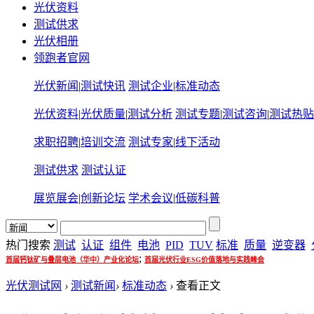
光伏资料
测试供求
光伏相册
领跑者官网
光伏新闻
|
测试快讯
测试企业
|
标准动态
光伏资料
|
光伏质量
|
测试分析
测试专题
|
测试咨询
|
测试热贴
求职招聘
|
培训交流
测试专家
|
线下活动
测试供求
测试认证
展览展会
|
创新论坛
学术会议
|
低碳科普
热门搜索
测试
认证
组件
电池
PID
TUV
标准
质量
逆变器
;
首届钙钛矿与叠层电池（华中）产业化论坛
首届光伏行业ESG价值落地与实践峰会
光伏测试网
›
测试新闻
›
标准动态
›
查看正文