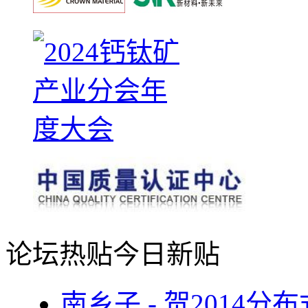
论坛热贴
今日新贴
南乡子 - 贺2014