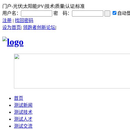
门户-光伏|太阳能|PV|技术|质量|认证|标准
用户名：
密 码：
自动
注册
|
找回密码
设为首页
|
领跑者创新论坛
|
首页
测试新闻
测试技术
测试人才
测试交流