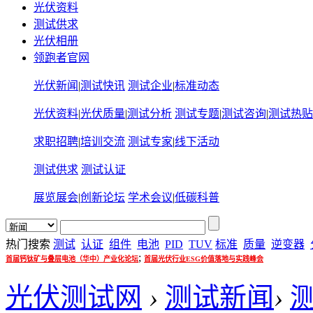
光伏资料
测试供求
光伏相册
领跑者官网
光伏新闻
|
测试快讯
测试企业
|
标准动态
光伏资料
|
光伏质量
|
测试分析
测试专题
|
测试咨询
|
测试热贴
求职招聘
|
培训交流
测试专家
|
线下活动
测试供求
测试认证
展览展会
|
创新论坛
学术会议
|
低碳科普
热门搜索
测试
认证
组件
电池
PID
TUV
标准
质量
逆变器
;
首届钙钛矿与叠层电池（华中）产业化论坛
首届光伏行业ESG价值落地与实践峰会
光伏测试网
›
测试新闻
›