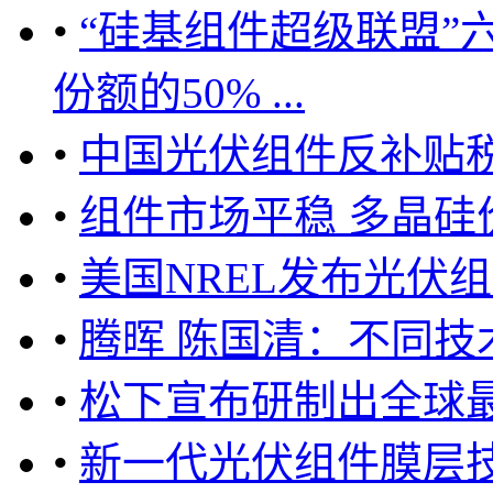
•
“硅基组件超级联盟”
份额的50% ...
•
中国光伏组件反补贴税下
•
组件市场平稳 多晶硅
•
美国NREL发布光伏
•
腾晖 陈国清：不同
•
松下宣布研制出全球
•
新一代光伏组件膜层技