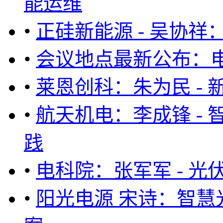
能运维
•
正硅新能源 - 吴协
•
会议地点最新公布：
•
莱恩创科：朱为民 -
•
航天机电：李成锋 -
践
•
电科院：张军军 - 
•
阳光电源 宋诗：智慧