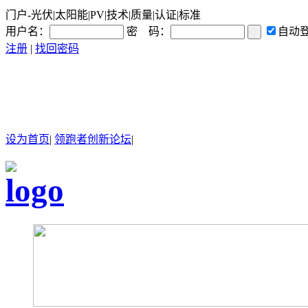
门户-光伏|太阳能|PV|技术|质量|认证|标准
用户名：
密 码：
自动
注册
|
找回密码
设为首页
|
领跑者创新论坛
|