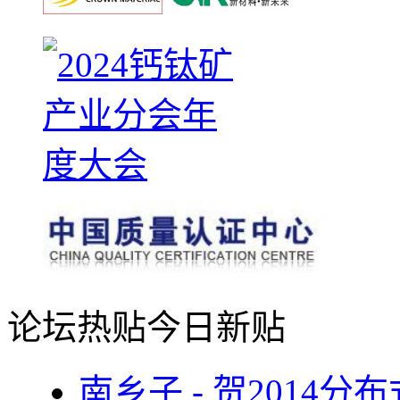
论坛热贴
今日新贴
南乡子 - 贺2014