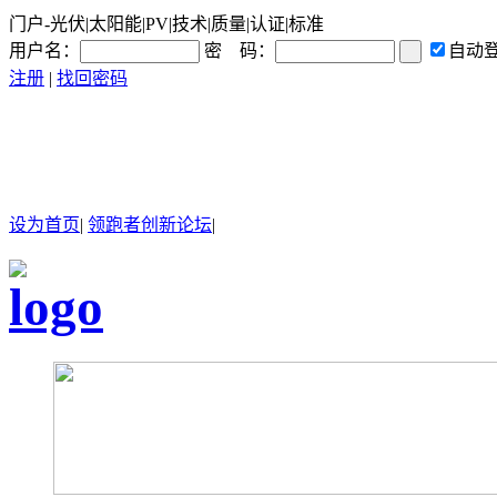
门户-光伏|太阳能|PV|技术|质量|认证|标准
用户名：
密 码：
自动
注册
|
找回密码
设为首页
|
领跑者创新论坛
|