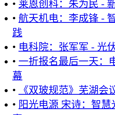
•
莱恩创科：朱为民 -
•
航天机电：李成锋 -
践
•
电科院：张军军 - 
•
一折报名最后一天：电
幕
•
《双玻规范》芜湖会
•
阳光电源 宋诗：智慧